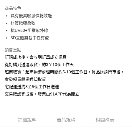
3 期 0 利率 每期
NT$266
21家銀行
商品特色
6 期 0 利率 每期
NT$133
21家銀行
合作金庫商業銀行
第一商業銀行
具有優異吸濕快乾效能
華南商業銀行
彰化商業銀行
12 期 0 利率 每期
NT$66
21家銀行
合作金庫商業銀行
第一商業銀行
材質微彈柔軟
上海商業儲蓄銀行
台北富邦商業銀行
華南商業銀行
彰化商業銀行
24 期 0 利率 每期
NT$33
20家銀行
合作金庫商業銀行
第一商業銀行
國泰世華商業銀行
兆豐國際商業銀行
抗UV50+阻擋紫外線
上海商業儲蓄銀行
台北富邦商業銀行
華南商業銀行
彰化商業銀行
臺灣中小企業銀行
台中商業銀行
合作金庫商業銀行
第一商業銀行
3D立體剪裁中性有型
LINE Pay
國泰世華商業銀行
兆豐國際商業銀行
上海商業儲蓄銀行
台北富邦商業銀行
匯豐（台灣）商業銀行
華泰商業銀行
華南商業銀行
彰化商業銀行
臺灣中小企業銀行
台中商業銀行
國泰世華商業銀行
兆豐國際商業銀行
聯邦商業銀行
遠東國際商業銀行
Apple Pay
上海商業儲蓄銀行
台北富邦商業銀行
銷售重點
匯豐（台灣）商業銀行
華泰商業銀行
臺灣中小企業銀行
台中商業銀行
元大商業銀行
永豐商業銀行
兆豐國際商業銀行
臺灣中小企業銀行
訂購成功後，會收到訂單成立訊息
聯邦商業銀行
遠東國際商業銀行
匯豐（台灣）商業銀行
華泰商業銀行
街口支付
玉山商業銀行
星展（台灣）商業銀行
台中商業銀行
匯豐（台灣）商業銀行
元大商業銀行
永豐商業銀行
從訂購到送達取貨，約3至10個工作天
聯邦商業銀行
遠東國際商業銀行
台新國際商業銀行
中國信託商業銀行
華泰商業銀行
聯邦商業銀行
玉山商業銀行
星展（台灣）商業銀行
悠遊付
超商取貨：超商物流處理時間約5-10個工作日，貨品送達門市後，
元大商業銀行
永豐商業銀行
台灣樂天信用卡公司
遠東國際商業銀行
元大商業銀行
台新國際商業銀行
中國信託商業銀行
玉山商業銀行
星展（台灣）商業銀行
會發領貨簡訊通知取貨
永豐商業銀行
玉山商業銀行
台灣樂天信用卡公司
AFTEE先享後付
台新國際商業銀行
中國信託商業銀行
宅配運送約3至5個工作日送達
星展（台灣）商業銀行
台新國際商業銀行
相關說明
台灣樂天信用卡公司
中國信託商業銀行
台灣樂天信用卡公司
交易確認完成後，發票由91APP代為開立
【關於「AFTEE先享後付」】
ATM付款
AFTEE先享後付是「在收到商品之後才付款」的支付方式。 讓您購物簡單
便利好安心！
１．簡單：不需註冊會員、不需綁卡、不需儲值。
運送方式
２．便利：只要手機號碼，簡訊認證，即可結帳。
詳細說明
商品規格
相關推薦
３．安心：先確認商品／服務後，再付款。
宅配-滿千免運