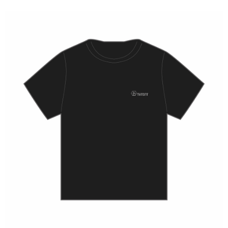
每筆NT$70，滿NT$1,000(含以上)免運費
【「AFTEE先享後付」結帳流程】
１．於結帳方式選擇「AFTEE先享後付」後，將跳轉至「AFTEE先享後付」
免運費
結帳頁面，進行簡訊認證並確認金額後，即可完成結帳。
２．訂單成立數日內，您將收到繳費通知簡訊。
免運費
３．收到繳費通知簡訊後14天內，點擊此簡訊中的連結，可透過四大超商／
ATM／網路銀行／等多元方式進行付款，方視為交易完成。
※ 請注意：結帳手續完成當下不需立刻繳費，但若您需要取消訂單，請聯絡
購買商品的店家。未經商家同意取消之訂單仍視為有效，需透過AFTEE先享
後付繳納相關費用。
※ 交易是否成功請以「AFTEE先享後付 」之結帳頁面顯示為準，若有關於
是否繳費成功／繳費後需取消欲退款等相關疑問，請聯繫「AFTEE先享後付
客戶支援中心」
https://netprotections.freshdesk.com/support/home
【注意事項】
１．透過由恩沛科技股份有限公司提供之「AFTEE先享後付」服務完成之交
易，需依本服務之必要範圍內提供個人資料，並將交易相關給付款項請求債
權轉讓予恩沛科技股份有限公司。
２．關於個人資料處理事宜，請瀏覽以下網址：
https://aftee.tw/terms/#terms3
３．未成年的使用者請事先徵得法定代理人或監護人之同意方可使用
「AFTEE先享後付」，若未經同意申辦者引起之損失，本公司不負相關責
任。
４．使用「AFTEE先享後付」時，將依據個別帳號之用戶狀況，依本公司即
時審查核予不同之上限額度；若仍有額度不足之情形，本公司將視審查結果
請求用戶進行身份認證。