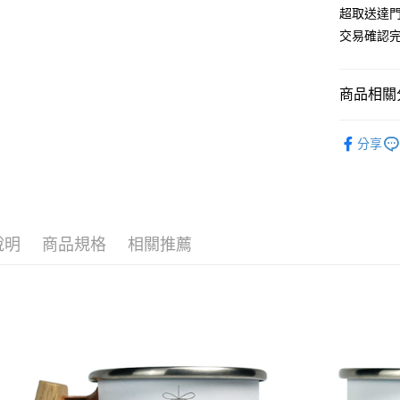
元大商
兆豐國
聯邦商
超取送達
匯豐（
Apple Pay
玉山商
台中商
元大商
交易確認完
聯邦商
台新國
華泰商
玉山商
街口支付
元大商
台灣樂
遠東國
台新國
玉山商
永豐商
台灣樂
悠遊付
商品相關分
台新國
星展（
台灣樂
中國信
AFTEE先
【Truvi
相關說明
分享
【關於「A
ATM付款
AFTEE
便利好安
１．簡單
２．便利
運送方式
３．安心
說明
商品規格
相關推薦
全家取貨
【「AFT
每筆NT$7
１．於結帳
付」結帳
7-11取貨
２．訂單
３．收到繳
每筆NT$7
／ATM／
※ 請注意
宅配-滿千
絡購買商品