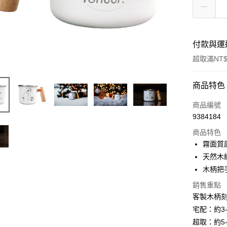
付款與運
超取滿NT$
付款方式
商品特色
信用卡一
商品編號
9384184
信用卡分
商品特色
3 期 
霧面質
6 期 
合作金
天然木
華南商
12 期
木柄把
合作金
上海商
華南商
24 期
合作金
銷售重點
國泰世
上海商
華南商
客製木柄
臺灣中
合作金
超商取貨
國泰世
上海商
匯豐（
宅配：約3
華南商
臺灣中
國泰世
聯邦商
LINE Pay
上海商
超取：約5
匯豐（
臺灣中