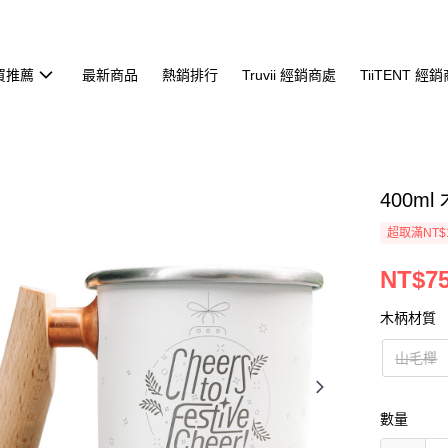
必買推薦
最新商品
熱銷排行
Truvii 經銷商處
TiiTENT 經
400m
超取滿NT$
NT$7
木柄材質
山毛櫸
數量