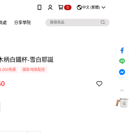
0
中文 (繁體)
銷商處
分享學院
l 木柄白鐵杯-雪白耶誕
1,000免運
國家/地區配送
50