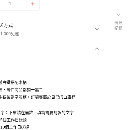
清除
送方式
紀錄
1,000免運
次付款
期付款
0 利率 每期
NT$250
21家銀行
感白鐵搭配木柄
0 利率 每期
NT$125
21家銀行
庫商業銀行
第一商業銀行
紋，每件商品都獨一無二
業銀行
彰化商業銀行
 0 利率 每期
NT$62
21家銀行
手客製刻字服務，訂製專屬於自己的白鐵杯
庫商業銀行
第一商業銀行
業儲蓄銀行
台北富邦商業銀行
業銀行
彰化商業銀行
 0 利率 每期
NT$31
20家銀行
庫商業銀行
第一商業銀行
華商業銀行
兆豐國際商業銀行
業儲蓄銀行
台北富邦商業銀行
業銀行
彰化商業銀行
刻字：下單請在備註上填寫需要刻製的文字
小企業銀行
台中商業銀行
庫商業銀行
第一商業銀行
付款
華商業銀行
兆豐國際商業銀行
業儲蓄銀行
台北富邦商業銀行
台灣）商業銀行
華泰商業銀行
-5個工作日送達
業銀行
彰化商業銀行
小企業銀行
台中商業銀行
華商業銀行
兆豐國際商業銀行
業銀行
遠東國際商業銀行
業儲蓄銀行
台北富邦商業銀行
-10個工作日送達
台灣）商業銀行
華泰商業銀行
小企業銀行
台中商業銀行