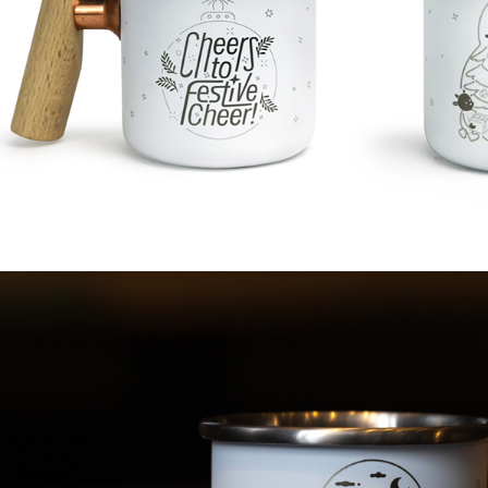
先享後付
每筆NT$7
※ 交易是
是否繳費成
海外宅配
付客戶支
【注意事
１．透過由
交易，需
求債權轉
２．關於
https://aft
３．未成
「AFTE
任。
４．使用「
即時審查
結果請求
５．嚴禁
形，恩沛
動。