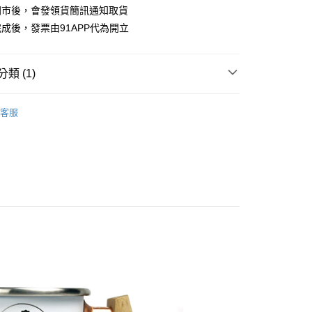
業銀行
永豐商業銀行
際商業銀行
臺灣中小企業銀行
業銀行
遠東國際商業銀行
門市後，會發領貨簡訊通知取貨
台灣）商業銀行
華泰商業銀行
業銀行
星展（台灣）商業銀行
業銀行
匯豐（台灣）商業銀行
業銀行
永豐商業銀行
成後，發票由91APP代為開立
業銀行
遠東國際商業銀行
際商業銀行
中國信託商業銀行
業銀行
聯邦商業銀行
業銀行
星展（台灣）商業銀行
業銀行
永豐商業銀行
天信用卡公司
際商業銀行
元大商業銀行
際商業銀行
中國信託商業銀行
業銀行
星展（台灣）商業銀行
業銀行
玉山商業銀行
天信用卡公司
類 (1)
際商業銀行
中國信託商業銀行
台灣）商業銀行
台新國際商業銀行
天信用卡公司
託商業銀行
台灣樂天信用卡公司
享後付
i】木柄白鐵杯
木柄白鐵杯400ml
客服
FTEE先享後付」】
先享後付是「在收到商品之後才付款」的支付方式。 讓您購物簡單
心！
：不需註冊會員、不需綁卡、不需儲值。
：只要手機號碼，簡訊認證，即可結帳。
：先確認商品／服務後，再付款。
EE先享後付」結帳流程】
0，滿NT$1,000(含以上)免運費
方式選擇「AFTEE先享後付」後，將跳轉至「AFTEE先享後
頁面，進行簡訊認證並確認金額後，即可完成結帳。
成立數日內，您將收到繳費通知簡訊。
費通知簡訊後14天內，點擊此簡訊中的連結，可透過四大超商
0，滿NT$1,000(含以上)免運費
網路銀行／等多元方式進行付款，方視為交易完成。
：結帳手續完成當下不需立刻繳費，但若您需要取消訂單，請聯
免運
的店家。未經商家同意取消之訂單仍視為有效，需透過AFTEE