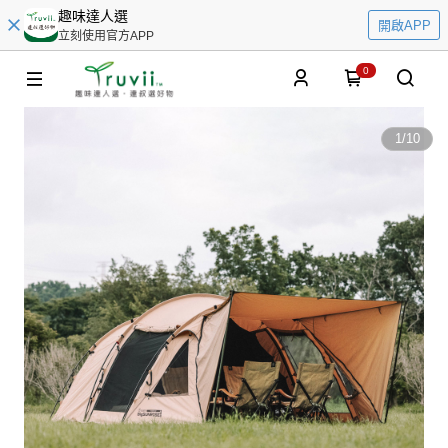
趣味達人選
開啟APP
立刻使用官方APP
0
1
/
10