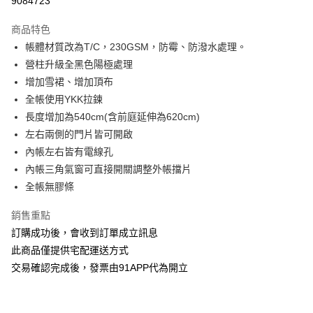
9084723
3 期 0 利率 每期
NT$12,960
21家銀行
商品特色
6 期 0 利率 每期
NT$6,480
21家銀行
合作金庫商業銀行
第一商業銀行
帳體材質改為T/C，230GSM，防霉、防潑水處理。
華南商業銀行
彰化商業銀行
12 期 0 利率 每期
NT$3,240
21家銀行
合作金庫商業銀行
第一商業銀行
營柱升級全黑色陽極處理
上海商業儲蓄銀行
台北富邦商業銀行
華南商業銀行
彰化商業銀行
24 期 0 利率 每期
NT$1,620
20家銀行
合作金庫商業銀行
第一商業銀行
國泰世華商業銀行
兆豐國際商業銀行
增加雪裙、增加頂布
上海商業儲蓄銀行
台北富邦商業銀行
華南商業銀行
彰化商業銀行
臺灣中小企業銀行
台中商業銀行
合作金庫商業銀行
第一商業銀行
全帳使用YKK拉鍊
LINE Pay
國泰世華商業銀行
兆豐國際商業銀行
上海商業儲蓄銀行
台北富邦商業銀行
匯豐（台灣）商業銀行
華泰商業銀行
華南商業銀行
彰化商業銀行
臺灣中小企業銀行
台中商業銀行
長度增加為540cm(含前庭延伸為620cm)
國泰世華商業銀行
兆豐國際商業銀行
聯邦商業銀行
遠東國際商業銀行
Apple Pay
上海商業儲蓄銀行
台北富邦商業銀行
匯豐（台灣）商業銀行
華泰商業銀行
左右兩側的門片皆可開啟
臺灣中小企業銀行
台中商業銀行
元大商業銀行
永豐商業銀行
兆豐國際商業銀行
臺灣中小企業銀行
聯邦商業銀行
遠東國際商業銀行
匯豐（台灣）商業銀行
華泰商業銀行
內帳左右皆有電線孔
街口支付
玉山商業銀行
星展（台灣）商業銀行
台中商業銀行
匯豐（台灣）商業銀行
元大商業銀行
永豐商業銀行
聯邦商業銀行
遠東國際商業銀行
內帳三角氣窗可直接開關調整外帳擋片
台新國際商業銀行
中國信託商業銀行
華泰商業銀行
聯邦商業銀行
玉山商業銀行
星展（台灣）商業銀行
悠遊付
元大商業銀行
永豐商業銀行
台灣樂天信用卡公司
遠東國際商業銀行
元大商業銀行
全帳無膠條
台新國際商業銀行
中國信託商業銀行
玉山商業銀行
星展（台灣）商業銀行
永豐商業銀行
玉山商業銀行
台灣樂天信用卡公司
AFTEE先享後付
台新國際商業銀行
中國信託商業銀行
銷售重點
星展（台灣）商業銀行
台新國際商業銀行
相關說明
台灣樂天信用卡公司
中國信託商業銀行
台灣樂天信用卡公司
訂購成功後，會收到訂單成立訊息
【關於「AFTEE先享後付」】
ATM付款
此商品僅提供宅配運送方式
AFTEE先享後付是「在收到商品之後才付款」的支付方式。 讓您購物簡單
便利好安心！
交易確認完成後，發票由91APP代為開立
１．簡單：不需註冊會員、不需綁卡、不需儲值。
運送方式
２．便利：只要手機號碼，簡訊認證，即可結帳。
３．安心：先確認商品／服務後，再付款。
宅配-滿千免運