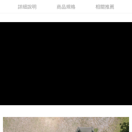
每筆NT$70，滿NT$1,000(含以上)免運費
【「AFTEE先享後付」結帳流程】
詳細說明
商品規格
相關推薦
１．於結帳方式選擇「AFTEE先享後付」後，將跳轉至「AFTEE先享後付」
結帳頁面，進行簡訊認證並確認金額後，即可完成結帳。
２．訂單成立數日內，您將收到繳費通知簡訊。
３．收到繳費通知簡訊後14天內，點擊此簡訊中的連結，可透過四大超商／
ATM／網路銀行／等多元方式進行付款，方視為交易完成。
※ 請注意：結帳手續完成當下不需立刻繳費，但若您需要取消訂單，請聯絡
購買商品的店家。未經商家同意取消之訂單仍視為有效，需透過AFTEE先享
後付繳納相關費用。
※ 交易是否成功請以「AFTEE先享後付 」之結帳頁面顯示為準，若有關於
是否繳費成功／繳費後需取消欲退款等相關疑問，請聯繫「AFTEE先享後付
客戶支援中心」
https://netprotections.freshdesk.com/support/home
【注意事項】
１．透過由恩沛科技股份有限公司提供之「AFTEE先享後付」服務完成之交
易，需依本服務之必要範圍內提供個人資料，並將交易相關給付款項請求債
權轉讓予恩沛科技股份有限公司。
２．關於個人資料處理事宜，請瀏覽以下網址：
https://aftee.tw/terms/#terms3
３．未成年的使用者請事先徵得法定代理人或監護人之同意方可使用
「AFTEE先享後付」，若未經同意申辦者引起之損失，本公司不負相關責
任。
４．使用「AFTEE先享後付」時，將依據個別帳號之用戶狀況，依本公司即
時審查核予不同之上限額度；若仍有額度不足之情形，本公司將視審查結果