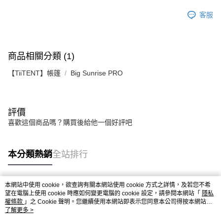
客服
商品相關分類 (1)
【TiiTENT】帳篷
Big Sunrise PRO
評價
喜歡這個商品嗎？購買後給他一個好評吧
本分類熱銷
全站排行
本網站中使用 cookie，欲查詢有關本網站使用 cookie 方式之詳情，及若您不希
熱門標籤
望在電腦上使用 cookie 時應如何變更電腦的 cookie 設定，請參閱本網站「
隱私
權條款
」之 Cookie 聲明。您繼續使用本網站即表示您同意本公司得按本網站使
用條款之 Cookie 聲明使用 cookie。
了解更多 >