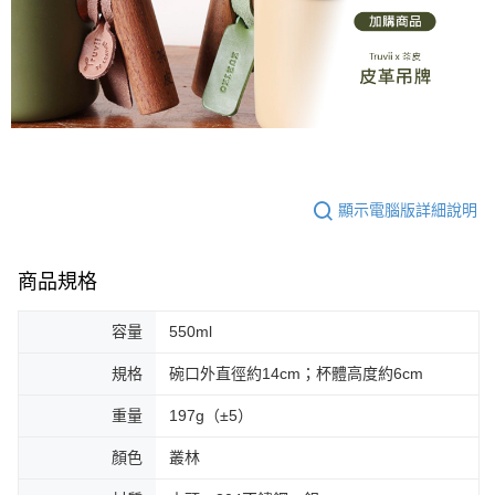
顯示電腦版詳細說明
商品規格
容量
550ml
規格
碗口外直徑約14cm；杯體高度約6cm
重量
197g（±5）
顏色
叢林