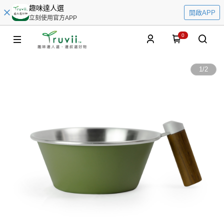
趣味達人選
開啟APP
立刻使用官方APP
0
1
/
2