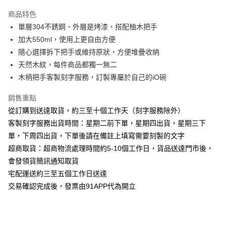
3 期 0 利率 每期
NT$350
21家銀行
商品特色
6 期 0 利率 每期
NT$175
21家銀行
合作金庫商業銀行
第一商業銀行
單層304不銹鋼、外層是烤漆，搭配柚木把手
華南商業銀行
彰化商業銀行
12 期 0 利率 每期
NT$87
21家銀行
合作金庫商業銀行
第一商業銀行
加大550ml，使用上更自由方便
上海商業儲蓄銀行
台北富邦商業銀行
華南商業銀行
彰化商業銀行
24 期 0 利率 每期
NT$43
20家銀行
合作金庫商業銀行
第一商業銀行
國泰世華商業銀行
兆豐國際商業銀行
隨心選擇拆下把手或維持原狀，方便堆疊收納
上海商業儲蓄銀行
台北富邦商業銀行
華南商業銀行
彰化商業銀行
臺灣中小企業銀行
台中商業銀行
合作金庫商業銀行
第一商業銀行
天然木紋，每件商品都獨一無二
超商取貨付款
國泰世華商業銀行
兆豐國際商業銀行
上海商業儲蓄銀行
台北富邦商業銀行
匯豐（台灣）商業銀行
華泰商業銀行
華南商業銀行
彰化商業銀行
臺灣中小企業銀行
台中商業銀行
木柄把手客製刻字服務，訂製專屬於自己的iO碗
國泰世華商業銀行
兆豐國際商業銀行
聯邦商業銀行
遠東國際商業銀行
LINE Pay
上海商業儲蓄銀行
台北富邦商業銀行
匯豐（台灣）商業銀行
華泰商業銀行
臺灣中小企業銀行
台中商業銀行
元大商業銀行
永豐商業銀行
兆豐國際商業銀行
臺灣中小企業銀行
銷售重點
聯邦商業銀行
遠東國際商業銀行
匯豐（台灣）商業銀行
華泰商業銀行
Apple Pay
玉山商業銀行
星展（台灣）商業銀行
台中商業銀行
匯豐（台灣）商業銀行
元大商業銀行
永豐商業銀行
從訂購到送達取貨，約三至十個工作天（刻字服務除外）
聯邦商業銀行
遠東國際商業銀行
台新國際商業銀行
中國信託商業銀行
華泰商業銀行
聯邦商業銀行
玉山商業銀行
星展（台灣）商業銀行
街口支付
客製刻字服務出貨時間：星期二前下單，星期四出貨，星期三下
元大商業銀行
永豐商業銀行
台灣樂天信用卡公司
遠東國際商業銀行
元大商業銀行
台新國際商業銀行
中國信託商業銀行
玉山商業銀行
星展（台灣）商業銀行
單，下周四出貨，下單後請在備註上填寫需要刻製的文字
永豐商業銀行
玉山商業銀行
台灣樂天信用卡公司
悠遊付
台新國際商業銀行
中國信託商業銀行
超商取貨：超商物流處理時間約5-10個工作日，貨品送達門市後，
星展（台灣）商業銀行
台新國際商業銀行
台灣樂天信用卡公司
中國信託商業銀行
台灣樂天信用卡公司
AFTEE先享後付
會發領貨簡訊通知取貨
相關說明
宅配運送約三至五個工作日送達
【關於「AFTEE先享後付」】
交易確認完成後，發票由91APP代為開立
ATM付款
AFTEE先享後付是「在收到商品之後才付款」的支付方式。 讓您購物簡單
便利好安心！
１．簡單：不需註冊會員、不需綁卡、不需儲值。
運送方式
２．便利：只要手機號碼，簡訊認證，即可結帳。