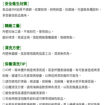
│安全衛生材質│
食品級304加厚不銹鋼，結實耐用、耐熱耐磨、抗腐蝕，可盛裝各種飲料，
享受最佳飲品風味。
│精緻工藝│
內壁拉絲工藝，不易刮花，使用放心。
磨砂烤漆，質感呈現，搭配精緻雷雕圖案，吸睛焦點。
│清洗方便│
內壁無鍍膜，底部使用圓角弧度工法，清潔無死角。
│保養清洗TIP│
◎iO杯、碗本體外側是烤漆而成，若是杯體直接相疊，有可能會造成烤漆
刮傷，建議可以先套袋再相疊，以降低烤漆刮傷的可能性。
◎請勿使用於烤箱、微波爐、烘碗機、洗碗機，會使木把手乾燥受損。
◎白鐵清洗方便，請用海綿或軟質棉布清洗，以防刮傷產品表面。
◎避免使用高濃度的強酸清潔劑。
◎勿長時間浸泡酸性飲料或可樂等侵蝕性飲品。
◎木把手若變得乾燥粗糙，可使用砂紙磨過，再上蜂蠟油保養，即可恢復