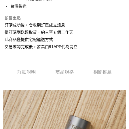
華南商業銀行
彰化商業銀行
12 期 0 利率 每期
NT$90
21家銀行
合作金庫商業銀行
第一商業銀行
台灣製造
上海商業儲蓄銀行
台北富邦商業銀行
華南商業銀行
彰化商業銀行
24 期 0 利率 每期
NT$45
20家銀行
合作金庫商業銀行
第一商業銀行
國泰世華商業銀行
兆豐國際商業銀行
上海商業儲蓄銀行
台北富邦商業銀行
華南商業銀行
彰化商業銀行
銷售重點
臺灣中小企業銀行
台中商業銀行
合作金庫商業銀行
第一商業銀行
LINE Pay
國泰世華商業銀行
兆豐國際商業銀行
上海商業儲蓄銀行
台北富邦商業銀行
訂購成功後，會收到訂單成立訊息
匯豐（台灣）商業銀行
華泰商業銀行
華南商業銀行
彰化商業銀行
臺灣中小企業銀行
台中商業銀行
國泰世華商業銀行
兆豐國際商業銀行
聯邦商業銀行
遠東國際商業銀行
Apple Pay
上海商業儲蓄銀行
台北富邦商業銀行
從訂購到送達取貨，約三至五個工作天
匯豐（台灣）商業銀行
華泰商業銀行
臺灣中小企業銀行
台中商業銀行
元大商業銀行
永豐商業銀行
兆豐國際商業銀行
臺灣中小企業銀行
此商品僅提供宅配運送方式
聯邦商業銀行
遠東國際商業銀行
匯豐（台灣）商業銀行
華泰商業銀行
街口支付
玉山商業銀行
星展（台灣）商業銀行
台中商業銀行
匯豐（台灣）商業銀行
元大商業銀行
永豐商業銀行
交易確認完成後，發票由91APP代為開立
聯邦商業銀行
遠東國際商業銀行
台新國際商業銀行
中國信託商業銀行
華泰商業銀行
聯邦商業銀行
玉山商業銀行
星展（台灣）商業銀行
悠遊付
元大商業銀行
永豐商業銀行
台灣樂天信用卡公司
遠東國際商業銀行
元大商業銀行
台新國際商業銀行
中國信託商業銀行
玉山商業銀行
星展（台灣）商業銀行
永豐商業銀行
玉山商業銀行
台灣樂天信用卡公司
AFTEE先享後付
台新國際商業銀行
中國信託商業銀行
星展（台灣）商業銀行
台新國際商業銀行
相關說明
台灣樂天信用卡公司
詳細說明
商品規格
相關推薦
中國信託商業銀行
台灣樂天信用卡公司
【關於「AFTEE先享後付」】
ATM付款
AFTEE先享後付是「在收到商品之後才付款」的支付方式。 讓您購物簡單
便利好安心！
１．簡單：不需註冊會員、不需綁卡、不需儲值。
運送方式
２．便利：只要手機號碼，簡訊認證，即可結帳。
３．安心：先確認商品／服務後，再付款。
宅配-滿千免運
每筆NT$70，滿NT$1,000(含以上)免運費
【「AFTEE先享後付」結帳流程】
１．於結帳方式選擇「AFTEE先享後付」後，將跳轉至「AFTEE先享後付」
結帳頁面，進行簡訊認證並確認金額後，即可完成結帳。