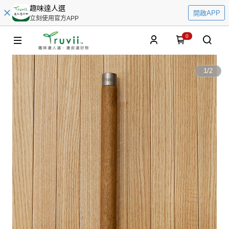
趣味達人選
開啟APP
立刻使用官方APP
0
1
/
2