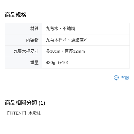
商品規格
材質
九芎木、不鏽鋼
內容物
九芎木桿x1、連結座x1
九層木桿尺寸
長30cm、直徑32mm
重量
430g（±10）
客服
商品相關分類 (1)
【TiiTENT】木燈柱