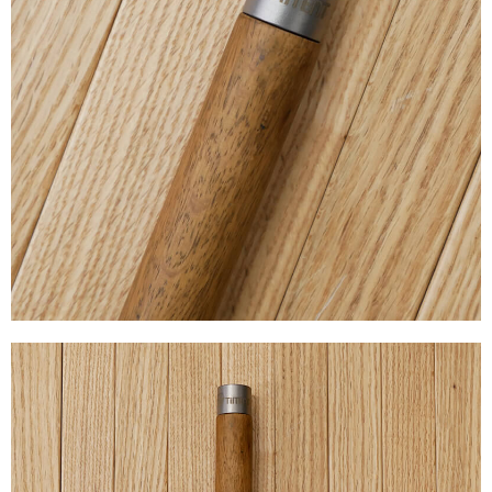
２．訂單成立數日內，您將收到繳費通知簡訊。
３．收到繳費通知簡訊後14天內，點擊此簡訊中的連結，可透過四大超商／
ATM／網路銀行／等多元方式進行付款，方視為交易完成。
※ 請注意：結帳手續完成當下不需立刻繳費，但若您需要取消訂單，請聯絡
購買商品的店家。未經商家同意取消之訂單仍視為有效，需透過AFTEE先享
後付繳納相關費用。
※ 交易是否成功請以「AFTEE先享後付 」之結帳頁面顯示為準，若有關於
是否繳費成功／繳費後需取消欲退款等相關疑問，請聯繫「AFTEE先享後付
客戶支援中心」
https://netprotections.freshdesk.com/support/home
【注意事項】
１．透過由恩沛科技股份有限公司提供之「AFTEE先享後付」服務完成之交
易，需依本服務之必要範圍內提供個人資料，並將交易相關給付款項請求債
權轉讓予恩沛科技股份有限公司。
２．關於個人資料處理事宜，請瀏覽以下網址：
https://aftee.tw/terms/#terms3
３．未成年的使用者請事先徵得法定代理人或監護人之同意方可使用
「AFTEE先享後付」，若未經同意申辦者引起之損失，本公司不負相關責
任。
４．使用「AFTEE先享後付」時，將依據個別帳號之用戶狀況，依本公司即
時審查核予不同之上限額度；若仍有額度不足之情形，本公司將視審查結果
請求用戶進行身份認證。
５．嚴禁一人註冊多個帳號或使用他人資訊註冊。若發現惡意使用之情形，
恩沛科技股份有限公司將有權停止該用戶之使用額度並採取法律行動。