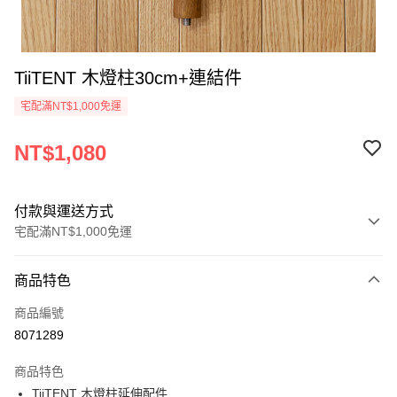
TiiTENT 木燈柱30cm+連結件
宅配滿NT$1,000免運
NT$1,080
付款與運送方式
宅配滿NT$1,000免運
付款方式
商品特色
信用卡一次付款
商品編號
信用卡分期付款
8071289
3 期 0 利率 每期
NT$360
21家銀行
商品特色
6 期 0 利率 每期
NT$180
21家銀行
合作金庫商業銀行
第一商業銀行
TiiTENT 木燈柱延伸配件