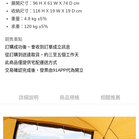
展開尺寸：96 H X 61 W X 74 D cm
華南商業銀行
彰化商業銀行
12 期 0 利率 每期
NT$240
21家銀行
合作金庫商業銀行
第一商業銀行
收納尺寸：118 H X 19 W X 19 D cm
上海商業儲蓄銀行
台北富邦商業銀行
華南商業銀行
彰化商業銀行
24 期 0 利率 每期
NT$120
20家銀行
合作金庫商業銀行
第一商業銀行
國泰世華商業銀行
兆豐國際商業銀行
重量：4.8 kg ±5％
上海商業儲蓄銀行
台北富邦商業銀行
華南商業銀行
彰化商業銀行
臺灣中小企業銀行
台中商業銀行
合作金庫商業銀行
第一商業銀行
承重：120 kg ±5％
LINE Pay
國泰世華商業銀行
兆豐國際商業銀行
上海商業儲蓄銀行
台北富邦商業銀行
匯豐（台灣）商業銀行
華泰商業銀行
華南商業銀行
彰化商業銀行
臺灣中小企業銀行
台中商業銀行
國泰世華商業銀行
兆豐國際商業銀行
聯邦商業銀行
遠東國際商業銀行
Apple Pay
上海商業儲蓄銀行
台北富邦商業銀行
銷售重點
匯豐（台灣）商業銀行
華泰商業銀行
臺灣中小企業銀行
台中商業銀行
元大商業銀行
永豐商業銀行
兆豐國際商業銀行
臺灣中小企業銀行
訂購成功後，會收到訂單成立訊息
聯邦商業銀行
遠東國際商業銀行
匯豐（台灣）商業銀行
華泰商業銀行
街口支付
玉山商業銀行
星展（台灣）商業銀行
台中商業銀行
匯豐（台灣）商業銀行
元大商業銀行
永豐商業銀行
從訂購到送達取貨，約三至五個工作天
聯邦商業銀行
遠東國際商業銀行
台新國際商業銀行
中國信託商業銀行
華泰商業銀行
聯邦商業銀行
玉山商業銀行
星展（台灣）商業銀行
悠遊付
此商品僅提供宅配運送方式
元大商業銀行
永豐商業銀行
台灣樂天信用卡公司
遠東國際商業銀行
元大商業銀行
台新國際商業銀行
中國信託商業銀行
玉山商業銀行
星展（台灣）商業銀行
交易確認完成後，發票由91APP代為開立
永豐商業銀行
玉山商業銀行
台灣樂天信用卡公司
AFTEE先享後付
台新國際商業銀行
中國信託商業銀行
星展（台灣）商業銀行
台新國際商業銀行
相關說明
台灣樂天信用卡公司
中國信託商業銀行
台灣樂天信用卡公司
【關於「AFTEE先享後付」】
ATM付款
AFTEE先享後付是「在收到商品之後才付款」的支付方式。 讓您購物簡單
詳細說明
商品規格
相關推薦
便利好安心！
１．簡單：不需註冊會員、不需綁卡、不需儲值。
運送方式
２．便利：只要手機號碼，簡訊認證，即可結帳。
３．安心：先確認商品／服務後，再付款。
宅配-滿千免運
每筆NT$70，滿NT$1,000(含以上)免運費
【「AFTEE先享後付」結帳流程】
１．於結帳方式選擇「AFTEE先享後付」後，將跳轉至「AFTEE先享後付」
海外宅配
查看運費
結帳頁面，進行簡訊認證並確認金額後，即可完成結帳。