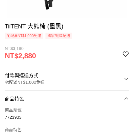
TiiTENT 大熊椅 (墨黑)
宅配滿NT$1,000免運
國家/地區配送
NT$3,180
NT$2,880
付款與運送方式
宅配滿NT$1,000免運
付款方式
商品特色
信用卡一次付款
商品編號
信用卡分期付款
7723903
3 期 0 利率 每期
NT$960
21家銀行
商品特色
6 期 0 利率 每期
NT$480
21家銀行
合作金庫商業銀行
第一商業銀行