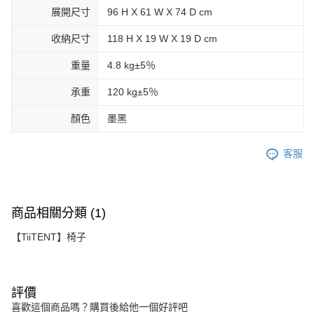
展開尺寸
96 H X 61 W X 74 D cm
收納尺寸
118 H X 19 W X 19 D cm
重量
4.8 kg±5％
承重
120 kg±5％
顏色
墨黑
客服
商品相關分類 (1)
【TiiTENT】椅子
評價
喜歡這個商品嗎？購買後給他一個好評吧