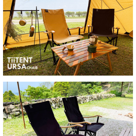
２．訂單成立數日內，您將收到繳費通知簡訊。
３．收到繳費通知簡訊後14天內，點擊此簡訊中的連結，可透過四大超商／
ATM／網路銀行／等多元方式進行付款，方視為交易完成。
※ 請注意：結帳手續完成當下不需立刻繳費，但若您需要取消訂單，請聯絡
購買商品的店家。未經商家同意取消之訂單仍視為有效，需透過AFTEE先享
後付繳納相關費用。
※ 交易是否成功請以「AFTEE先享後付 」之結帳頁面顯示為準，若有關於
是否繳費成功／繳費後需取消欲退款等相關疑問，請聯繫「AFTEE先享後付
客戶支援中心」
https://netprotections.freshdesk.com/support/home
【注意事項】
１．透過由恩沛科技股份有限公司提供之「AFTEE先享後付」服務完成之交
易，需依本服務之必要範圍內提供個人資料，並將交易相關給付款項請求債
權轉讓予恩沛科技股份有限公司。
２．關於個人資料處理事宜，請瀏覽以下網址：
https://aftee.tw/terms/#terms3
３．未成年的使用者請事先徵得法定代理人或監護人之同意方可使用
「AFTEE先享後付」，若未經同意申辦者引起之損失，本公司不負相關責
任。
４．使用「AFTEE先享後付」時，將依據個別帳號之用戶狀況，依本公司即
時審查核予不同之上限額度；若仍有額度不足之情形，本公司將視審查結果
請求用戶進行身份認證。
５．嚴禁一人註冊多個帳號或使用他人資訊註冊。若發現惡意使用之情形，
恩沛科技股份有限公司將有權停止該用戶之使用額度並採取法律行動。