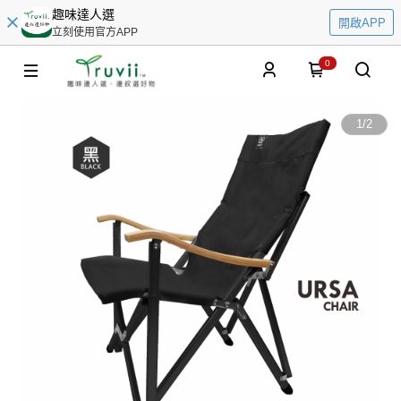
趣味達人選
開啟APP
立刻使用官方APP
0
1
/
2