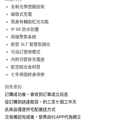
6 期 0 利率 每期
NT$1,500
21家銀行
合作金庫商業銀行
第一商業銀行
全新光學透鏡技術
華南商業銀行
彰化商業銀行
12 期 0 利率 每期
NT$750
21家銀行
合作金庫商業銀行
第一商業銀行
磁吸式充電
上海商業儲蓄銀行
台北富邦商業銀行
華南商業銀行
彰化商業銀行
24 期 0 利率 每期
NT$375
20家銀行
合作金庫商業銀行
第一商業銀行
國泰世華商業銀行
兆豐國際商業銀行
筒身有輔助紅光功能
上海商業儲蓄銀行
台北富邦商業銀行
華南商業銀行
彰化商業銀行
臺灣中小企業銀行
台中商業銀行
合作金庫商業銀行
第一商業銀行
IP 68 防水防塵
LINE Pay
國泰世華商業銀行
兆豐國際商業銀行
上海商業儲蓄銀行
台北富邦商業銀行
匯豐（台灣）商業銀行
華泰商業銀行
華南商業銀行
彰化商業銀行
臺灣中小企業銀行
台中商業銀行
高級聚焦系統
國泰世華商業銀行
兆豐國際商業銀行
聯邦商業銀行
遠東國際商業銀行
Apple Pay
上海商業儲蓄銀行
台北富邦商業銀行
匯豐（台灣）商業銀行
華泰商業銀行
新型 SLT 智慧型調光
臺灣中小企業銀行
台中商業銀行
元大商業銀行
永豐商業銀行
兆豐國際商業銀行
臺灣中小企業銀行
聯邦商業銀行
遠東國際商業銀行
匯豐（台灣）商業銀行
華泰商業銀行
可自訂使用模式
街口支付
玉山商業銀行
星展（台灣）商業銀行
台中商業銀行
匯豐（台灣）商業銀行
元大商業銀行
永豐商業銀行
聯邦商業銀行
遠東國際商業銀行
內附可壁掛充電座
台新國際商業銀行
中國信託商業銀行
華泰商業銀行
聯邦商業銀行
玉山商業銀行
星展（台灣）商業銀行
悠遊付
元大商業銀行
永豐商業銀行
台灣樂天信用卡公司
遠東國際商業銀行
元大商業銀行
航空鋁合金材質
台新國際商業銀行
中國信託商業銀行
玉山商業銀行
星展（台灣）商業銀行
永豐商業銀行
玉山商業銀行
七年保固終身保修
台灣樂天信用卡公司
AFTEE先享後付
台新國際商業銀行
中國信託商業銀行
星展（台灣）商業銀行
台新國際商業銀行
相關說明
台灣樂天信用卡公司
中國信託商業銀行
台灣樂天信用卡公司
銷售重點
【關於「AFTEE先享後付」】
ATM付款
訂購成功後，會收到訂單成立訊息
AFTEE先享後付是「在收到商品之後才付款」的支付方式。 讓您購物簡單
便利好安心！
從訂購到送達取貨，約三至七個工作天
１．簡單：不需註冊會員、不需綁卡、不需儲值。
運送方式
此商品僅提供宅配運送方式
２．便利：只要手機號碼，簡訊認證，即可結帳。
３．安心：先確認商品／服務後，再付款。
交易確認完成後，發票由91APP代為開立
宅配-滿千免運
每筆NT$70，滿NT$1,000(含以上)免運費
【「AFTEE先享後付」結帳流程】
１．於結帳方式選擇「AFTEE先享後付」後，將跳轉至「AFTEE先享後付」