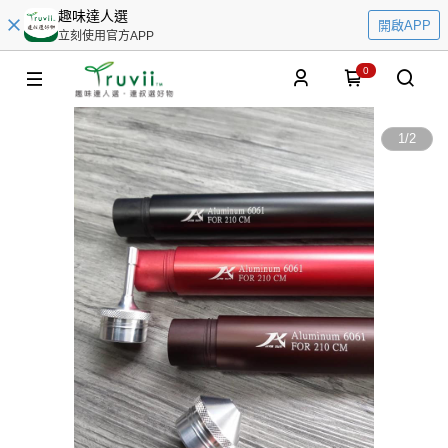
趣味達人選
開啟APP
立刻使用官方APP
0
1
/
2