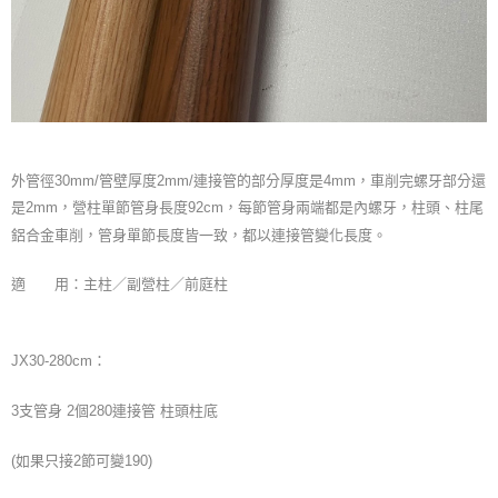
外管徑30mm/管壁厚度2mm/連接管的部分厚度是4mm，車削完螺牙部分還
是2mm，營柱單節管身長度92cm，每節管身兩端都是內螺牙，柱頭、柱尾
鋁合金車削，管身單節長度皆一致，都以連接管變化長度。
適 用：主柱／副營柱／前庭柱
JX30-280cm：
3支管身 2個280連接管 柱頭柱底
(如果只接2節可變190)