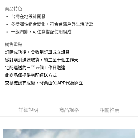
3 期 0 利率 每期
NT$263
21家銀行
商品特色
6 期 0 利率 每期
NT$131
21家銀行
合作金庫商業銀行
第一商業銀行
台灣在地設計開發
華南商業銀行
彰化商業銀行
12 期 0 利率 每期
NT$65
21家銀行
合作金庫商業銀行
第一商業銀行
多變彈性組合變化，符合台灣戶外生活所需
上海商業儲蓄銀行
台北富邦商業銀行
華南商業銀行
彰化商業銀行
24 期 0 利率 每期
NT$32
20家銀行
合作金庫商業銀行
第一商業銀行
國泰世華商業銀行
兆豐國際商業銀行
一組四節，可任意搭配使用組成
上海商業儲蓄銀行
台北富邦商業銀行
華南商業銀行
彰化商業銀行
臺灣中小企業銀行
台中商業銀行
合作金庫商業銀行
第一商業銀行
LINE Pay
國泰世華商業銀行
兆豐國際商業銀行
上海商業儲蓄銀行
台北富邦商業銀行
銷售重點
匯豐（台灣）商業銀行
華泰商業銀行
華南商業銀行
彰化商業銀行
臺灣中小企業銀行
台中商業銀行
國泰世華商業銀行
兆豐國際商業銀行
聯邦商業銀行
遠東國際商業銀行
Apple Pay
上海商業儲蓄銀行
台北富邦商業銀行
訂購成功後，會收到訂單成立訊息
匯豐（台灣）商業銀行
華泰商業銀行
臺灣中小企業銀行
台中商業銀行
元大商業銀行
永豐商業銀行
兆豐國際商業銀行
臺灣中小企業銀行
從訂購到送達取貨，約三至十個工作天
聯邦商業銀行
遠東國際商業銀行
匯豐（台灣）商業銀行
華泰商業銀行
街口支付
玉山商業銀行
星展（台灣）商業銀行
台中商業銀行
匯豐（台灣）商業銀行
元大商業銀行
永豐商業銀行
宅配運送約三至五個工作日送達
聯邦商業銀行
遠東國際商業銀行
台新國際商業銀行
中國信託商業銀行
華泰商業銀行
聯邦商業銀行
玉山商業銀行
星展（台灣）商業銀行
悠遊付
此商品僅提供宅配運送方式
元大商業銀行
永豐商業銀行
台灣樂天信用卡公司
遠東國際商業銀行
元大商業銀行
台新國際商業銀行
中國信託商業銀行
玉山商業銀行
星展（台灣）商業銀行
交易確認完成後，發票由91APP代為開立
永豐商業銀行
玉山商業銀行
台灣樂天信用卡公司
AFTEE先享後付
台新國際商業銀行
中國信託商業銀行
星展（台灣）商業銀行
台新國際商業銀行
相關說明
台灣樂天信用卡公司
中國信託商業銀行
台灣樂天信用卡公司
【關於「AFTEE先享後付」】
ATM付款
AFTEE先享後付是「在收到商品之後才付款」的支付方式。 讓您購物簡單
詳細說明
商品規格
相關推薦
便利好安心！
１．簡單：不需註冊會員、不需綁卡、不需儲值。
運送方式
２．便利：只要手機號碼，簡訊認證，即可結帳。
３．安心：先確認商品／服務後，再付款。
宅配-滿千免運