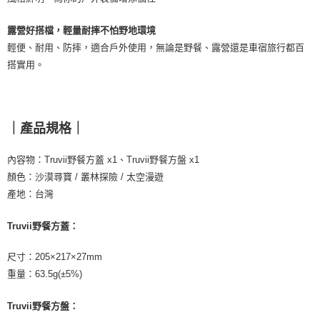
露營好搭檔，輕量耐摔不怕野地環境
輕便、耐用、防摔，適合戶外使用，無論是野餐、露營還是車宿旅行都百
搭實用。
｜產品規格｜
內容物：Truvii野餐方蓋 x1、Truvii野餐方盤 x1
顏色：沙漠尋寶 / 叢林探險 / 太空漫遊
產地：台灣
Truvii野餐方蓋：
尺寸：205×217×27mm
重量：63.5g(±5%)
Truvii野餐方盤：