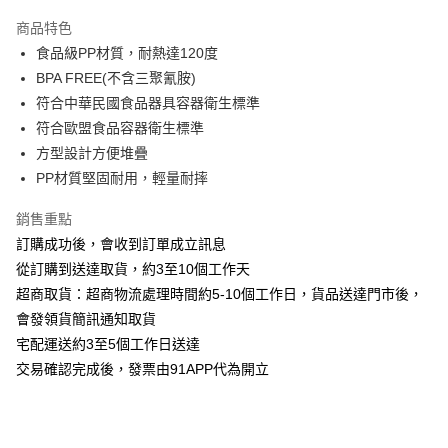
3 期 0 利率 每期
NT$70
21家銀行
商品特色
6 期 0 利率 每期
NT$35
21家銀行
合作金庫商業銀行
第一商業銀行
食品級PP材質，耐熱達120度
華南商業銀行
彰化商業銀行
12 期 0 利率 每期
NT$17
21家銀行
合作金庫商業銀行
第一商業銀行
BPA FREE(不含三聚氰胺)
上海商業儲蓄銀行
台北富邦商業銀行
華南商業銀行
彰化商業銀行
24 期 0 利率 每期
NT$8
20家銀行
合作金庫商業銀行
第一商業銀行
國泰世華商業銀行
兆豐國際商業銀行
符合中華民國食品器具容器衛生標準
上海商業儲蓄銀行
台北富邦商業銀行
華南商業銀行
彰化商業銀行
臺灣中小企業銀行
台中商業銀行
合作金庫商業銀行
第一商業銀行
符合歐盟食品容器衛生標準
超商取貨付款
國泰世華商業銀行
兆豐國際商業銀行
上海商業儲蓄銀行
台北富邦商業銀行
匯豐（台灣）商業銀行
華泰商業銀行
華南商業銀行
彰化商業銀行
臺灣中小企業銀行
台中商業銀行
方型設計方便堆疊
國泰世華商業銀行
兆豐國際商業銀行
聯邦商業銀行
遠東國際商業銀行
LINE Pay
上海商業儲蓄銀行
台北富邦商業銀行
匯豐（台灣）商業銀行
華泰商業銀行
PP材質堅固耐用，輕量耐摔
臺灣中小企業銀行
台中商業銀行
元大商業銀行
永豐商業銀行
兆豐國際商業銀行
臺灣中小企業銀行
聯邦商業銀行
遠東國際商業銀行
匯豐（台灣）商業銀行
華泰商業銀行
Apple Pay
玉山商業銀行
星展（台灣）商業銀行
台中商業銀行
匯豐（台灣）商業銀行
元大商業銀行
永豐商業銀行
銷售重點
聯邦商業銀行
遠東國際商業銀行
台新國際商業銀行
中國信託商業銀行
華泰商業銀行
聯邦商業銀行
玉山商業銀行
星展（台灣）商業銀行
街口支付
訂購成功後，會收到訂單成立訊息
元大商業銀行
永豐商業銀行
台灣樂天信用卡公司
遠東國際商業銀行
元大商業銀行
台新國際商業銀行
中國信託商業銀行
玉山商業銀行
星展（台灣）商業銀行
從訂購到送達取貨，約3至10個工作天
永豐商業銀行
玉山商業銀行
台灣樂天信用卡公司
悠遊付
台新國際商業銀行
中國信託商業銀行
超商取貨：超商物流處理時間約5-10個工作日，貨品送達門市後，
星展（台灣）商業銀行
台新國際商業銀行
台灣樂天信用卡公司
中國信託商業銀行
台灣樂天信用卡公司
AFTEE先享後付
會發領貨簡訊通知取貨
相關說明
宅配運送約3至5個工作日送達
【關於「AFTEE先享後付」】
交易確認完成後，發票由91APP代為開立
ATM付款
AFTEE先享後付是「在收到商品之後才付款」的支付方式。 讓您購物簡單
便利好安心！
１．簡單：不需註冊會員、不需綁卡、不需儲值。
運送方式
２．便利：只要手機號碼，簡訊認證，即可結帳。