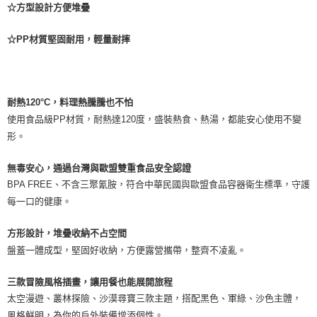
☆方型設計方便堆疊
☆PP材質堅固耐用，輕量耐摔
耐熱120°C，料理熱騰騰也不怕
使用食品級PP材質，耐熱達120度，盛裝熱食、熱湯，都能安心使用不變
形。
無毒安心，通過台灣與歐盟雙重食品安全認證
BPA FREE、不含三聚氰胺，符合中華民國與歐盟食品容器衛生標準，守護
每一口的健康。
方形設計，堆疊收納不占空間
盤蓋一體成型，堅固好收納，方便露營攜帶，整齊不凌亂。
三款冒險風格插畫，讓用餐也能展開旅程
太空漫遊、叢林探險、沙漠尋寶三款主題，搭配黑色、軍綠、沙色主體，
風格鮮明，為你的戶外裝備增添個性。