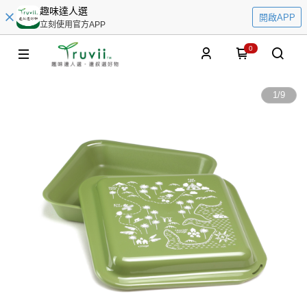
趣味達人選
開啟APP
立刻使用官方APP
0
1
/
9