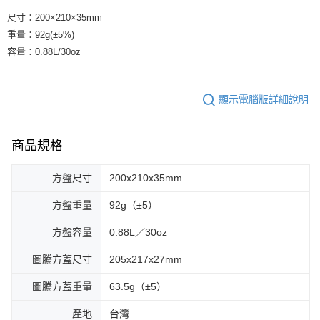
尺寸：200×210×35mm
重量：92g(±5%)
容量：0.88L/30oz
顯示電腦版詳細說明
商品規格
方盤尺寸
200x210x35mm
方盤重量
92g（±5）
方盤容量
0.88L／30oz
圖騰方蓋尺寸
205x217x27mm
圖騰方蓋重量
63.5g（±5）
產地
台灣