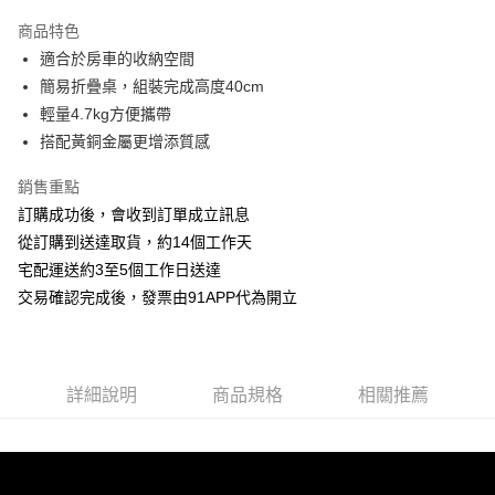
3 期 0 利率 每期
NT$2,000
21家銀行
商品特色
6 期 0 利率 每期
NT$1,000
21家銀行
合作金庫商業銀行
第一商業銀行
適合於房車的收納空間
華南商業銀行
彰化商業銀行
12 期 0 利率 每期
NT$500
21家銀行
合作金庫商業銀行
第一商業銀行
簡易折疊桌，組裝完成高度40cm
上海商業儲蓄銀行
台北富邦商業銀行
華南商業銀行
彰化商業銀行
24 期 0 利率 每期
NT$250
20家銀行
合作金庫商業銀行
第一商業銀行
國泰世華商業銀行
兆豐國際商業銀行
輕量4.7kg方便攜帶
上海商業儲蓄銀行
台北富邦商業銀行
華南商業銀行
彰化商業銀行
臺灣中小企業銀行
台中商業銀行
合作金庫商業銀行
第一商業銀行
搭配黃銅金屬更增添質感
LINE Pay
國泰世華商業銀行
兆豐國際商業銀行
上海商業儲蓄銀行
台北富邦商業銀行
匯豐（台灣）商業銀行
華泰商業銀行
華南商業銀行
彰化商業銀行
臺灣中小企業銀行
台中商業銀行
國泰世華商業銀行
兆豐國際商業銀行
聯邦商業銀行
遠東國際商業銀行
Apple Pay
上海商業儲蓄銀行
台北富邦商業銀行
銷售重點
匯豐（台灣）商業銀行
華泰商業銀行
臺灣中小企業銀行
台中商業銀行
元大商業銀行
永豐商業銀行
兆豐國際商業銀行
臺灣中小企業銀行
訂購成功後，會收到訂單成立訊息
聯邦商業銀行
遠東國際商業銀行
匯豐（台灣）商業銀行
華泰商業銀行
街口支付
玉山商業銀行
星展（台灣）商業銀行
台中商業銀行
匯豐（台灣）商業銀行
元大商業銀行
永豐商業銀行
從訂購到送達取貨，約14個工作天
聯邦商業銀行
遠東國際商業銀行
台新國際商業銀行
中國信託商業銀行
華泰商業銀行
聯邦商業銀行
玉山商業銀行
星展（台灣）商業銀行
悠遊付
宅配運送約3至5個工作日送達
元大商業銀行
永豐商業銀行
台灣樂天信用卡公司
遠東國際商業銀行
元大商業銀行
台新國際商業銀行
中國信託商業銀行
玉山商業銀行
星展（台灣）商業銀行
交易確認完成後，發票由91APP代為開立
永豐商業銀行
玉山商業銀行
台灣樂天信用卡公司
AFTEE先享後付
台新國際商業銀行
中國信託商業銀行
星展（台灣）商業銀行
台新國際商業銀行
相關說明
台灣樂天信用卡公司
中國信託商業銀行
台灣樂天信用卡公司
【關於「AFTEE先享後付」】
ATM付款
AFTEE先享後付是「在收到商品之後才付款」的支付方式。 讓您購物簡單
詳細說明
商品規格
相關推薦
便利好安心！
１．簡單：不需註冊會員、不需綁卡、不需儲值。
運送方式
２．便利：只要手機號碼，簡訊認證，即可結帳。
３．安心：先確認商品／服務後，再付款。
宅配-滿千免運