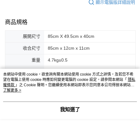
顯示電腦版詳細說明
商品規格
展開尺寸
85cm X 49.5cm x 40cm
收合尺寸
85cm x 12cm x 11cm
重量
4.7kg±0.5
內容物
銅勾 x 4，銅管 x 2，桌體 x 1，外袋 x 1
本網站中使用 cookie，欲查詢有關本網站使用 cookie 方式之詳情，及若您不希
望在電腦上使用 cookie 時應如何變更電腦的 cookie 設定，請參閱本網站「
隱私
權條款
」之 Cookie 聲明。您繼續使用本網站即表示您同意本公司得按本網站使
客服
用條款之 Cookie 聲明使用 cookie。
了解更多 >
我知道了
商品相關分類 (2)
【Truvii】TableFOUR 四折木桌
人氣商品推薦