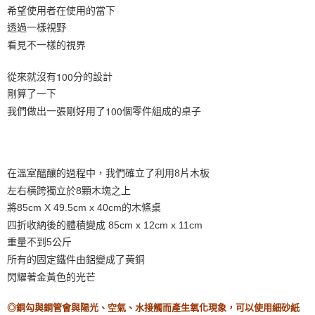
５．嚴禁一人註冊多個帳號或使用他人資訊註冊。若發現惡意使用之情形，
希望使用者在使用的當下
恩沛科技股份有限公司將有權停止該用戶之使用額度並採取法律行動。
透過一樣視野
看見不一樣的視界
100
從來就沒有
分的設計
剛算了一下
100
我們做出一張剛好用了
個零件組成的桌子
在溫室醞釀的過程中，我們確立了利用8片木板
左右橫跨獨立於8顆木塊之上
將85cm X 49.5cm x 40cm的木條桌
四折收納後的體積變成 85cm x 12cm x 11cm
重量不到5公斤
所有的固定鐵件由鋁變成了黃銅
閃耀著金黃色的光芒
◎銅勾與銅管會與陽光、空氣、水接觸而產生氧化現象，可以使用細砂紙