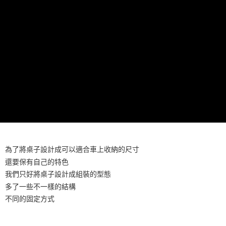
每筆NT$70，滿NT$1,000(含以上)免運費
【「AFTEE先享後付」結帳流程】
１．於結帳方式選擇「AFTEE先享後付」後，將跳轉至「AFTEE先享後付」
海外宅配
查看運費
結帳頁面，進行簡訊認證並確認金額後，即可完成結帳。
２．訂單成立數日內，您將收到繳費通知簡訊。
３．收到繳費通知簡訊後14天內，點擊此簡訊中的連結，可透過四大超商／
ATM／網路銀行／等多元方式進行付款，方視為交易完成。
※ 請注意：結帳手續完成當下不需立刻繳費，但若您需要取消訂單，請聯絡
購買商品的店家。未經商家同意取消之訂單仍視為有效，需透過AFTEE先享
後付繳納相關費用。
※ 交易是否成功請以「AFTEE先享後付 」之結帳頁面顯示為準，若有關於
是否繳費成功／繳費後需取消欲退款等相關疑問，請聯繫「AFTEE先享後付
客戶支援中心」
https://netprotections.freshdesk.com/support/home
【注意事項】
１．透過由恩沛科技股份有限公司提供之「AFTEE先享後付」服務完成之交
易，需依本服務之必要範圍內提供個人資料，並將交易相關給付款項請求債
權轉讓予恩沛科技股份有限公司。
為了將桌子設計成可以適合車上收納的尺寸
２．關於個人資料處理事宜，請瀏覽以下網址：
還要保有自己的特色
https://aftee.tw/terms/#terms3
我們只好將桌子設計成組裝的型態
３．未成年的使用者請事先徵得法定代理人或監護人之同意方可使用
「AFTEE先享後付」，若未經同意申辦者引起之損失，本公司不負相關責
多了一些不一樣的結構
任。
不同的固定方式
４．使用「AFTEE先享後付」時，將依據個別帳號之用戶狀況，依本公司即
時審查核予不同之上限額度；若仍有額度不足之情形，本公司將視審查結果
請求用戶進行身份認證。