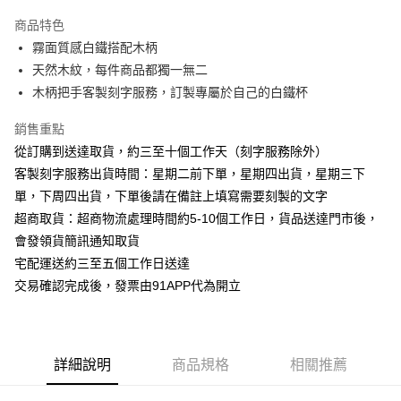
3 期 0 利率 每期
NT$250
21家銀行
商品特色
6 期 0 利率 每期
NT$125
21家銀行
合作金庫商業銀行
第一商業銀行
霧面質感白鐵搭配木柄
華南商業銀行
彰化商業銀行
12 期 0 利率 每期
NT$62
21家銀行
合作金庫商業銀行
第一商業銀行
天然木紋，每件商品都獨一無二
上海商業儲蓄銀行
台北富邦商業銀行
華南商業銀行
彰化商業銀行
24 期 0 利率 每期
NT$31
20家銀行
合作金庫商業銀行
第一商業銀行
國泰世華商業銀行
兆豐國際商業銀行
木柄把手客製刻字服務，訂製專屬於自己的白鐵杯
上海商業儲蓄銀行
台北富邦商業銀行
華南商業銀行
彰化商業銀行
臺灣中小企業銀行
台中商業銀行
合作金庫商業銀行
第一商業銀行
超商取貨付款
國泰世華商業銀行
兆豐國際商業銀行
上海商業儲蓄銀行
台北富邦商業銀行
銷售重點
匯豐（台灣）商業銀行
華泰商業銀行
華南商業銀行
彰化商業銀行
臺灣中小企業銀行
台中商業銀行
國泰世華商業銀行
兆豐國際商業銀行
聯邦商業銀行
遠東國際商業銀行
LINE Pay
上海商業儲蓄銀行
台北富邦商業銀行
從訂購到送達取貨，約三至十個工作天（刻字服務除外）
匯豐（台灣）商業銀行
華泰商業銀行
臺灣中小企業銀行
台中商業銀行
元大商業銀行
永豐商業銀行
兆豐國際商業銀行
臺灣中小企業銀行
客製刻字服務出貨時間：星期二前下單，星期四出貨，星期三下
聯邦商業銀行
遠東國際商業銀行
匯豐（台灣）商業銀行
華泰商業銀行
Apple Pay
玉山商業銀行
星展（台灣）商業銀行
台中商業銀行
匯豐（台灣）商業銀行
元大商業銀行
永豐商業銀行
單，下周四出貨，下單後請在備註上填寫需要刻製的文字
聯邦商業銀行
遠東國際商業銀行
台新國際商業銀行
中國信託商業銀行
華泰商業銀行
聯邦商業銀行
玉山商業銀行
星展（台灣）商業銀行
街口支付
超商取貨：超商物流處理時間約5-10個工作日，貨品送達門市後，
元大商業銀行
永豐商業銀行
台灣樂天信用卡公司
遠東國際商業銀行
元大商業銀行
台新國際商業銀行
中國信託商業銀行
玉山商業銀行
星展（台灣）商業銀行
會發領貨簡訊通知取貨
永豐商業銀行
玉山商業銀行
台灣樂天信用卡公司
悠遊付
台新國際商業銀行
中國信託商業銀行
宅配運送約三至五個工作日送達
星展（台灣）商業銀行
台新國際商業銀行
台灣樂天信用卡公司
中國信託商業銀行
台灣樂天信用卡公司
AFTEE先享後付
交易確認完成後，發票由91APP代為開立
相關說明
【關於「AFTEE先享後付」】
ATM付款
AFTEE先享後付是「在收到商品之後才付款」的支付方式。 讓您購物簡單
便利好安心！
詳細說明
商品規格
相關推薦
１．簡單：不需註冊會員、不需綁卡、不需儲值。
運送方式
２．便利：只要手機號碼，簡訊認證，即可結帳。