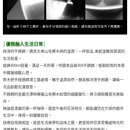
│優雅融入生活日常│
純淨的不銹鋼，遇見北美山毛櫸木柄的溫潤，一杯飲品,串起溫暖與質感的
生活態度。
經典400ml容量，滿足一天所需。特選食品級304不銹鋼，堅韌耐用的本質
中藏著細膩心思。
原木把手經過精湛工藝處理，觸手溫潤自然，徹底解決燙手困擾，讓每一
次品飲都充滿愜意。
不銹鋼的金屬光澤映襯著山毛櫸木紋理的細膩變化，將冷調與暖意完美融
合。
無論是清晨的第一杯咖啡，還是午後的花茶時光，都能讓您在忙碌的都市
生活中，尋得一刻優雅從容。
送禮自用兩相宜，既是生活美學的品味之選，更是陪伴您享受獨處時光的
溫暖摯友。讓這一抹簡約優雅，為您的品質生活增添不同色彩。