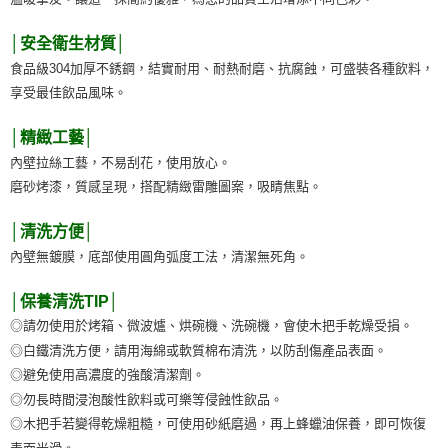
│安全衛生材質│
食品級304加厚不銹鋼，結實耐用、耐熱耐磨、抗腐蝕，可盛裝各種飲料，
享受最佳飲品風味。
│精緻工藝│
內壁拉絲工藝，不易刮花，使用放心。
磨砂烤漆，質感呈現，搭配精緻雷雕圖案，吸睛焦點。
│清洗方便│
內壁無鍍膜，底部使用圓角弧度工法，清潔無死角。
│保養清洗TIP│
◎請勿使用於烤箱、微波爐、烘碗機、洗碗機，會使木把手乾燥受損。
◎白鐵清洗方便，請用海綿或軟質棉布清洗，以防刮傷產品表面。
◎避免使用高濃度的強酸清潔劑。
◎勿長時間浸泡酸性飲料或可樂等侵蝕性飲品。
◎木把手若變得乾燥粗糙，可使用砂紙磨過，再上蜂蠟油保養，即可恢復