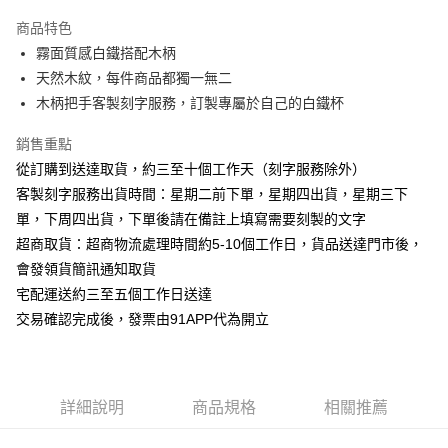
3 期 0 利率 每期
NT$183
21家銀行
商品特色
6 期 0 利率 每期
NT$91
21家銀行
合作金庫商業銀行
第一商業銀行
霧面質感白鐵搭配木柄
華南商業銀行
彰化商業銀行
12 期 0 利率 每期
NT$45
21家銀行
合作金庫商業銀行
第一商業銀行
天然木紋，每件商品都獨一無二
上海商業儲蓄銀行
台北富邦商業銀行
華南商業銀行
彰化商業銀行
24 期 0 利率 每期
NT$22
20家銀行
合作金庫商業銀行
第一商業銀行
國泰世華商業銀行
兆豐國際商業銀行
木柄把手客製刻字服務，訂製專屬於自己的白鐵杯
上海商業儲蓄銀行
台北富邦商業銀行
華南商業銀行
彰化商業銀行
臺灣中小企業銀行
台中商業銀行
合作金庫商業銀行
第一商業銀行
超商取貨付款
國泰世華商業銀行
兆豐國際商業銀行
上海商業儲蓄銀行
台北富邦商業銀行
銷售重點
匯豐（台灣）商業銀行
華泰商業銀行
華南商業銀行
彰化商業銀行
臺灣中小企業銀行
台中商業銀行
國泰世華商業銀行
兆豐國際商業銀行
聯邦商業銀行
遠東國際商業銀行
LINE Pay
上海商業儲蓄銀行
台北富邦商業銀行
從訂購到送達取貨，約三至十個工作天（刻字服務除外）
匯豐（台灣）商業銀行
華泰商業銀行
臺灣中小企業銀行
台中商業銀行
元大商業銀行
永豐商業銀行
兆豐國際商業銀行
臺灣中小企業銀行
客製刻字服務出貨時間：星期二前下單，星期四出貨，星期三下
聯邦商業銀行
遠東國際商業銀行
匯豐（台灣）商業銀行
華泰商業銀行
Apple Pay
玉山商業銀行
星展（台灣）商業銀行
台中商業銀行
匯豐（台灣）商業銀行
元大商業銀行
永豐商業銀行
單，下周四出貨，下單後請在備註上填寫需要刻製的文字
聯邦商業銀行
遠東國際商業銀行
台新國際商業銀行
中國信託商業銀行
華泰商業銀行
聯邦商業銀行
玉山商業銀行
星展（台灣）商業銀行
街口支付
超商取貨：超商物流處理時間約5-10個工作日，貨品送達門市後，
元大商業銀行
永豐商業銀行
台灣樂天信用卡公司
遠東國際商業銀行
元大商業銀行
台新國際商業銀行
中國信託商業銀行
玉山商業銀行
星展（台灣）商業銀行
會發領貨簡訊通知取貨
永豐商業銀行
玉山商業銀行
台灣樂天信用卡公司
悠遊付
台新國際商業銀行
中國信託商業銀行
宅配運送約三至五個工作日送達
星展（台灣）商業銀行
台新國際商業銀行
台灣樂天信用卡公司
中國信託商業銀行
台灣樂天信用卡公司
AFTEE先享後付
交易確認完成後，發票由91APP代為開立
相關說明
【關於「AFTEE先享後付」】
ATM付款
AFTEE先享後付是「在收到商品之後才付款」的支付方式。 讓您購物簡單
便利好安心！
詳細說明
商品規格
相關推薦
１．簡單：不需註冊會員、不需綁卡、不需儲值。
運送方式
２．便利：只要手機號碼，簡訊認證，即可結帳。