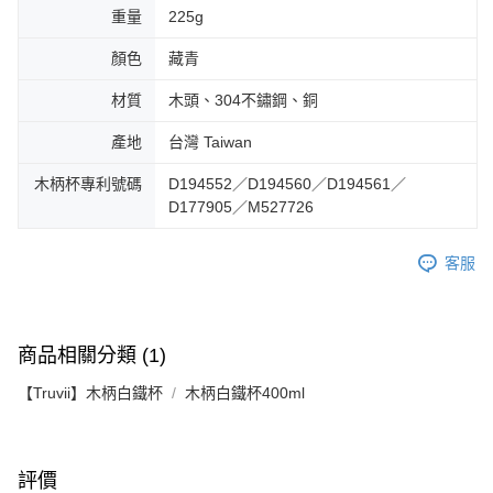
重量
225g
顏色
藏青
材質
木頭、304不鏽鋼、銅
產地
台灣 Taiwan
木柄杯專利號碼
D194552／D194560／D194561／
D177905／M527726
客服
商品相關分類 (1)
【Truvii】木柄白鐵杯
木柄白鐵杯400ml
評價