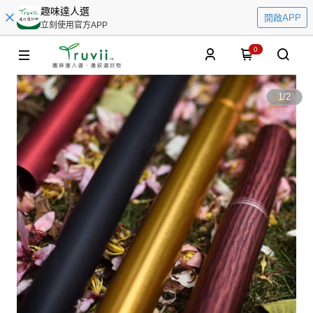
趣味達人選
開啟APP
立刻使用官方APP
0
1
/
2