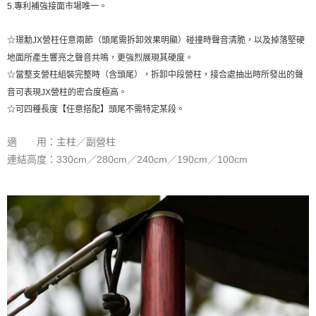
５．嚴禁一人註冊多個帳號或使用他人資訊註冊。若發現惡意使用之情形，
5.專利補強接面市場唯一。
恩沛科技股份有限公司將有權停止該用戶之使用額度並採取法律行動。
☆璟勳JX營柱任意兩節（頭尾需拆卸效果明顯）碰撞時聲音清脆，以及掉落堅硬
地面所產生響亮之聲音共鳴，更強烈展現其硬度。
☆當整支營柱組裝完整時（含頭尾），拆卸中段營柱，接合處抽出時所發出的聲
音可表現JX營柱的密合度極高。
☆可四種長度【任意搭配】頭尾不需特定某段。
適 用：主柱／副營柱
連結高度：330cm／280cm／240cm／190cm／100cm