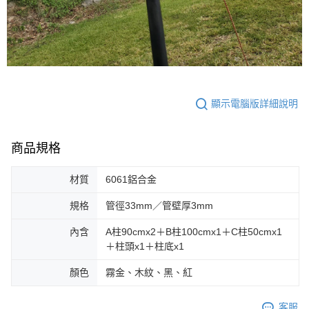
顯示電腦版詳細說明
商品規格
材質
6061鋁合金
規格
管徑33mm／管壁厚3mm
內含
A柱90cmx2＋B柱100cmx1＋C柱50cmx1
＋柱頭x1＋柱底x1
顏色
霧金、木紋、黑、紅
客服