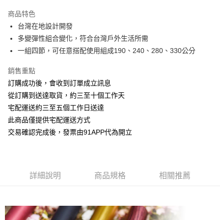
3 期 0 利率 每期
NT$426
21家銀行
商品特色
6 期 0 利率 每期
NT$213
21家銀行
合作金庫商業銀行
第一商業銀行
台灣在地設計開發
華南商業銀行
彰化商業銀行
12 期 0 利率 每期
NT$106
21家銀行
合作金庫商業銀行
第一商業銀行
多變彈性組合變化，符合台灣戶外生活所需
上海商業儲蓄銀行
台北富邦商業銀行
華南商業銀行
彰化商業銀行
24 期 0 利率 每期
NT$53
20家銀行
合作金庫商業銀行
第一商業銀行
國泰世華商業銀行
兆豐國際商業銀行
一組四節，可任意搭配使用組成190、240、280、330公分
上海商業儲蓄銀行
台北富邦商業銀行
華南商業銀行
彰化商業銀行
臺灣中小企業銀行
台中商業銀行
合作金庫商業銀行
第一商業銀行
LINE Pay
國泰世華商業銀行
兆豐國際商業銀行
上海商業儲蓄銀行
台北富邦商業銀行
銷售重點
匯豐（台灣）商業銀行
華泰商業銀行
華南商業銀行
彰化商業銀行
臺灣中小企業銀行
台中商業銀行
國泰世華商業銀行
兆豐國際商業銀行
聯邦商業銀行
遠東國際商業銀行
Apple Pay
上海商業儲蓄銀行
台北富邦商業銀行
訂購成功後，會收到訂單成立訊息
匯豐（台灣）商業銀行
華泰商業銀行
臺灣中小企業銀行
台中商業銀行
元大商業銀行
永豐商業銀行
兆豐國際商業銀行
臺灣中小企業銀行
從訂購到送達取貨，約三至十個工作天
聯邦商業銀行
遠東國際商業銀行
匯豐（台灣）商業銀行
華泰商業銀行
街口支付
玉山商業銀行
星展（台灣）商業銀行
台中商業銀行
匯豐（台灣）商業銀行
元大商業銀行
永豐商業銀行
宅配運送約三至五個工作日送達
聯邦商業銀行
遠東國際商業銀行
台新國際商業銀行
中國信託商業銀行
華泰商業銀行
聯邦商業銀行
玉山商業銀行
星展（台灣）商業銀行
悠遊付
此商品僅提供宅配運送方式
元大商業銀行
永豐商業銀行
台灣樂天信用卡公司
遠東國際商業銀行
元大商業銀行
台新國際商業銀行
中國信託商業銀行
玉山商業銀行
星展（台灣）商業銀行
交易確認完成後，發票由91APP代為開立
永豐商業銀行
玉山商業銀行
台灣樂天信用卡公司
AFTEE先享後付
台新國際商業銀行
中國信託商業銀行
星展（台灣）商業銀行
台新國際商業銀行
相關說明
台灣樂天信用卡公司
中國信託商業銀行
台灣樂天信用卡公司
【關於「AFTEE先享後付」】
ATM付款
AFTEE先享後付是「在收到商品之後才付款」的支付方式。 讓您購物簡單
詳細說明
商品規格
相關推薦
便利好安心！
１．簡單：不需註冊會員、不需綁卡、不需儲值。
運送方式
２．便利：只要手機號碼，簡訊認證，即可結帳。
３．安心：先確認商品／服務後，再付款。
宅配-滿千免運