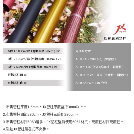
每筆NT$70，滿NT$1,000(含以上)免運費
【「AFTEE先享後付」結帳流程】
１．於結帳方式選擇「AFTEE先享後付」後，將跳轉至「AFTEE先享後付」
結帳頁面，進行簡訊認證並確認金額後，即可完成結帳。
２．訂單成立數日內，您將收到繳費通知簡訊。
３．收到繳費通知簡訊後14天內，點擊此簡訊中的連結，可透過四大超商／
ATM／網路銀行／等多元方式進行付款，方視為交易完成。
※ 請注意：結帳手續完成當下不需立刻繳費，但若您需要取消訂單，請聯絡
購買商品的店家。未經商家同意取消之訂單仍視為有效，需透過AFTEE先享
後付繳納相關費用。
※ 交易是否成功請以「AFTEE先享後付 」之結帳頁面顯示為準，若有關於
是否繳費成功／繳費後需取消欲退款等相關疑問，請聯繫「AFTEE先享後付
客戶支援中心」
https://netprotections.freshdesk.com/support/home
【注意事項】
１．透過由恩沛科技股份有限公司提供之「AFTEE先享後付」服務完成之交
易，需依本服務之必要範圍內提供個人資料，並將交易相關給付款項請求債
權轉讓予恩沛科技股份有限公司。
２．關於個人資料處理事宜，請瀏覽以下網址：
https://aftee.tw/terms/#terms3
３．未成年的使用者請事先徵得法定代理人或監護人之同意方可使用
1.市售營柱厚度1.5mm，JX營柱厚度堅持3mm以上。
「AFTEE先享後付」，若未經同意申辦者引起之損失，本公司不負相關責
任。
2.市售營柱四節280cm，JX營柱三節即280cm。
４．使用「AFTEE先享後付」時，將依據個別帳號之用戶狀況，依本公司即
3.市售營柱材質6063居多，JX營柱堅持使用6061材質，硬度佳材質硬度佳。
時審查核予不同之上限額度；若仍有額度不足之情形，本公司將視審查結果
4.璟勳JX營柱鎖覆式不夾手。
請求用戶進行身份認證。