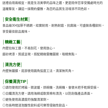
送禮自用兩相宜，既是生活美學的品味之選，更是陪伴您享受獨處時光的
溫暖摯友。讓這一抹簡約優雅，為您的品質生活增添不同色彩。
│安全衛生材質│
食品級304加厚不銹鋼，結實耐用、耐熱耐磨、抗腐蝕，可盛裝各種飲料，
享受最佳飲品風味。
│精緻工藝│
內壁拉絲工藝，不易刮花，使用放心。
磨砂烤漆，質感呈現，搭配精緻雷雕圖案，吸睛焦點。
│清洗方便│
內壁無鍍膜，底部使用圓角弧度工法，清潔無死角。
│保養清洗TIP│
◎請勿使用於烤箱、微波爐、烘碗機、洗碗機，會使木把手乾燥受損。
◎白鐵清洗方便，請用海綿或軟質棉布清洗，以防刮傷產品表面。
◎避免使用高濃度的強酸清潔劑。
◎勿長時間浸泡酸性飲料或可樂等侵蝕性飲品。