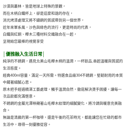
沙漠與叢林，皆是地球上特殊的景觀，
而在木柄白鐵杯上，卻是這麼和諧的存在，
消光烤漆處理又將不鏽鋼的質感帶到另一個世界，
近年來軍系風，沙色與綠色的流行，更是時尚的代表，
白鐵與紅銅、櫸木三種材料交織融合在一起，
呈現給您最棒的視覺享受
│優雅融入生活日常│
純淨的不銹鋼，遇見北美山毛櫸木柄的溫潤，一杯飲品,串起溫暖與質感的
生活態度。
經典400ml容量，滿足一天所需。特選食品級304不銹鋼，堅韌耐用的本質
中藏著細膩心思。
原木把手經過精湛工藝處理，觸手溫潤自然，徹底解決燙手困擾，讓每一
次品飲都充滿愜意。
不銹鋼的金屬光澤映襯著山毛櫸木紋理的細膩變化，將冷調與暖意完美融
合。
無論是清晨的第一杯咖啡，還是午後的花茶時光，都能讓您在忙碌的都市
生活中，尋得一刻優雅從容。