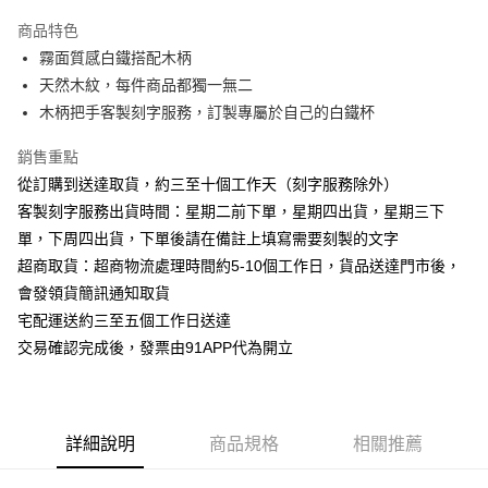
3 期 0 利率 每期
NT$183
21家銀行
商品特色
6 期 0 利率 每期
NT$91
21家銀行
合作金庫商業銀行
第一商業銀行
霧面質感白鐵搭配木柄
華南商業銀行
彰化商業銀行
12 期 0 利率 每期
NT$45
21家銀行
合作金庫商業銀行
第一商業銀行
天然木紋，每件商品都獨一無二
上海商業儲蓄銀行
台北富邦商業銀行
華南商業銀行
彰化商業銀行
24 期 0 利率 每期
NT$22
20家銀行
合作金庫商業銀行
第一商業銀行
國泰世華商業銀行
兆豐國際商業銀行
木柄把手客製刻字服務，訂製專屬於自己的白鐵杯
上海商業儲蓄銀行
台北富邦商業銀行
華南商業銀行
彰化商業銀行
臺灣中小企業銀行
台中商業銀行
合作金庫商業銀行
第一商業銀行
超商取貨付款
國泰世華商業銀行
兆豐國際商業銀行
上海商業儲蓄銀行
台北富邦商業銀行
銷售重點
匯豐（台灣）商業銀行
華泰商業銀行
華南商業銀行
彰化商業銀行
臺灣中小企業銀行
台中商業銀行
國泰世華商業銀行
兆豐國際商業銀行
聯邦商業銀行
遠東國際商業銀行
LINE Pay
上海商業儲蓄銀行
台北富邦商業銀行
從訂購到送達取貨，約三至十個工作天（刻字服務除外）
匯豐（台灣）商業銀行
華泰商業銀行
臺灣中小企業銀行
台中商業銀行
元大商業銀行
永豐商業銀行
兆豐國際商業銀行
臺灣中小企業銀行
客製刻字服務出貨時間：星期二前下單，星期四出貨，星期三下
聯邦商業銀行
遠東國際商業銀行
匯豐（台灣）商業銀行
華泰商業銀行
Apple Pay
玉山商業銀行
星展（台灣）商業銀行
台中商業銀行
匯豐（台灣）商業銀行
元大商業銀行
永豐商業銀行
單，下周四出貨，下單後請在備註上填寫需要刻製的文字
聯邦商業銀行
遠東國際商業銀行
台新國際商業銀行
中國信託商業銀行
華泰商業銀行
聯邦商業銀行
玉山商業銀行
星展（台灣）商業銀行
街口支付
超商取貨：超商物流處理時間約5-10個工作日，貨品送達門市後，
元大商業銀行
永豐商業銀行
台灣樂天信用卡公司
遠東國際商業銀行
元大商業銀行
台新國際商業銀行
中國信託商業銀行
玉山商業銀行
星展（台灣）商業銀行
會發領貨簡訊通知取貨
永豐商業銀行
玉山商業銀行
台灣樂天信用卡公司
悠遊付
台新國際商業銀行
中國信託商業銀行
宅配運送約三至五個工作日送達
星展（台灣）商業銀行
台新國際商業銀行
台灣樂天信用卡公司
中國信託商業銀行
台灣樂天信用卡公司
AFTEE先享後付
交易確認完成後，發票由91APP代為開立
相關說明
【關於「AFTEE先享後付」】
ATM付款
AFTEE先享後付是「在收到商品之後才付款」的支付方式。 讓您購物簡單
便利好安心！
詳細說明
商品規格
相關推薦
１．簡單：不需註冊會員、不需綁卡、不需儲值。
運送方式
２．便利：只要手機號碼，簡訊認證，即可結帳。