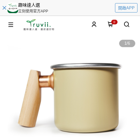
趣味達人選
開啟APP
立刻使用官方APP
0
1
/
6