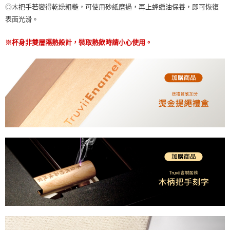
◎木把手若變得乾燥粗糙，可使用砂紙磨過，再上蜂蠟油保養，即可恢復
表面光滑。
※杯身非雙層隔熱設計，裝取熱飲時請小心使用。