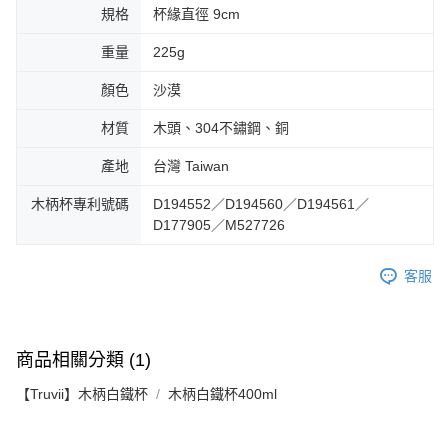
規格
杯緣直徑 9cm
重量
225g
顏色
沙漠
材質
木頭、304不鏽鋼、銅
產地
台灣 Taiwan
木柄杯專利號碼
D194552／D194560／D194561／
D177905／M527726
客服
商品相關分類 (1)
【Truvii】木柄白鐵杯
木柄白鐵杯400ml