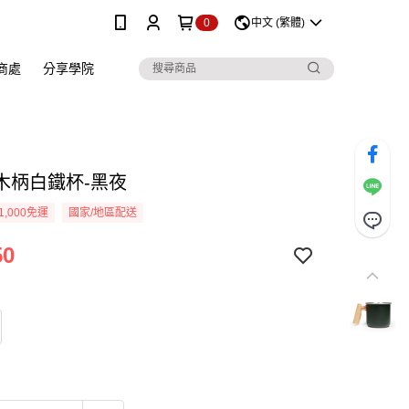
0
中文 (繁體)
銷商處
分享學院
l 木柄白鐵杯-黑夜
1,000免運
國家/地區配送
50