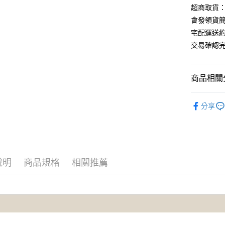
元大商
兆豐國
聯邦商
超商取貨：
匯豐（
Apple Pay
玉山商
台中商
元大商
會發領貨
聯邦商
台新國
華泰商
玉山商
街口支付
元大商
宅配運送
台灣樂
遠東國
台新國
玉山商
交易確認完
永豐商
台灣樂
悠遊付
台新國
星展（
台灣樂
中國信
AFTEE先
商品相關分
相關說明
【關於「A
ATM付款
【Truvi
AFTEE
分享
便利好安
１．簡單
２．便利
運送方式
３．安心
全家取貨
【「AFT
說明
商品規格
相關推薦
每筆NT$7
１．於結帳
付」結帳
7-11取貨
２．訂單
３．收到繳
每筆NT$7
／ATM／
※ 請注意
宅配-滿千
絡購買商品