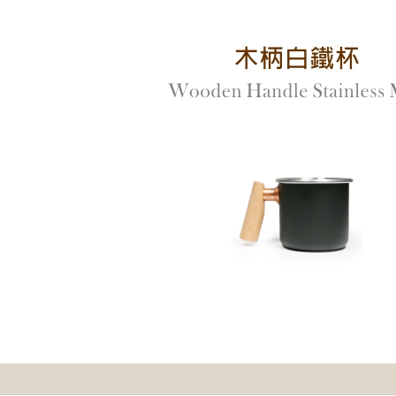
先享後付
每筆NT$7
※ 交易是
是否繳費成
海外宅配
付客戶支
【注意事
１．透過由
交易，需
求債權轉
２．關於
https://aft
３．未成
「AFTE
任。
４．使用「
即時審查
結果請求
５．嚴禁
形，恩沛
動。