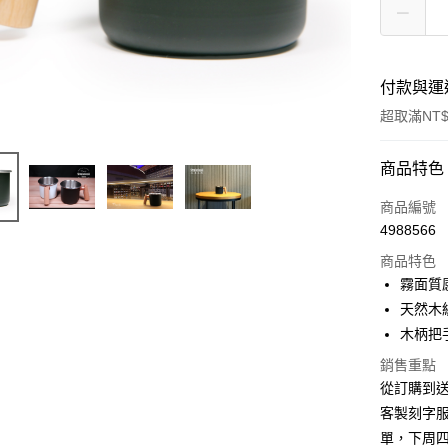
付款與運
超取滿NT$
付款方式
商品特色
信用卡一
商品編號
4988566
信用卡分
商品特色
3 期 
霧面質
6 期 
合作金
天然木
華南商
12 期
木柄把
合作金
上海商
華南商
24 期
合作金
銷售重點
國泰世
上海商
華南商
從訂購到
臺灣中
合作金
超商取貨
國泰世
上海商
匯豐（
客製刻字
華南商
臺灣中
國泰世
聯邦商
LINE Pay
上海商
單，下周
匯豐（
臺灣中