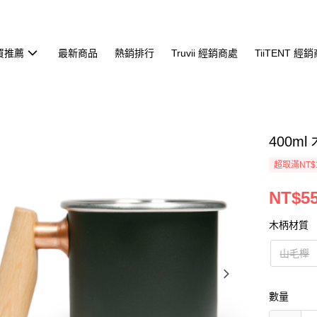
必買推薦
最新商品
熱銷排行
Truvii 經銷商處
TiiTENT 經
400m
超取滿NT$
NT$5
木柄材質
山毛櫸
數量