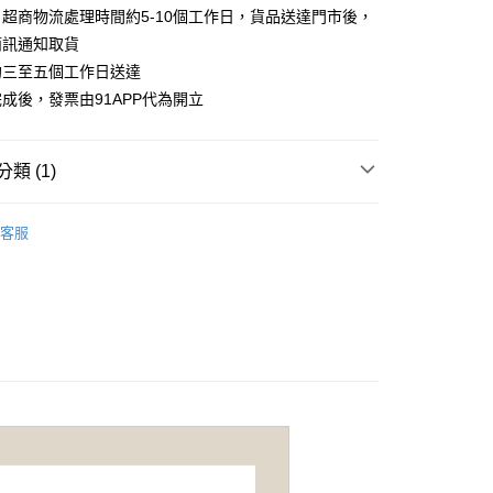
業銀行
永豐商業銀行
際商業銀行
臺灣中小企業銀行
業銀行
遠東國際商業銀行
超商物流處理時間約5-10個工作日，貨品送達門市後，
台灣）商業銀行
華泰商業銀行
業銀行
星展（台灣）商業銀行
業銀行
匯豐（台灣）商業銀行
業銀行
永豐商業銀行
簡訊通知取貨
業銀行
遠東國際商業銀行
際商業銀行
中國信託商業銀行
業銀行
聯邦商業銀行
業銀行
星展（台灣）商業銀行
業銀行
永豐商業銀行
約三至五個工作日送達
天信用卡公司
際商業銀行
元大商業銀行
際商業銀行
中國信託商業銀行
業銀行
星展（台灣）商業銀行
成後，發票由91APP代為開立
業銀行
玉山商業銀行
天信用卡公司
際商業銀行
中國信託商業銀行
台灣）商業銀行
台新國際商業銀行
天信用卡公司
託商業銀行
台灣樂天信用卡公司
享後付
類 (1)
FTEE先享後付」】
i】木柄白鐵杯
木柄白鐵杯400ml
先享後付是「在收到商品之後才付款」的支付方式。 讓您購物簡單
客服
心！
：不需註冊會員、不需綁卡、不需儲值。
：只要手機號碼，簡訊認證，即可結帳。
：先確認商品／服務後，再付款。
EE先享後付」結帳流程】
0，滿NT$1,000(含以上)免運費
方式選擇「AFTEE先享後付」後，將跳轉至「AFTEE先享後
頁面，進行簡訊認證並確認金額後，即可完成結帳。
成立數日內，您將收到繳費通知簡訊。
費通知簡訊後14天內，點擊此簡訊中的連結，可透過四大超商
0，滿NT$1,000(含以上)免運費
網路銀行／等多元方式進行付款，方視為交易完成。
：結帳手續完成當下不需立刻繳費，但若您需要取消訂單，請聯
免運
的店家。未經商家同意取消之訂單仍視為有效，需透過AFTEE