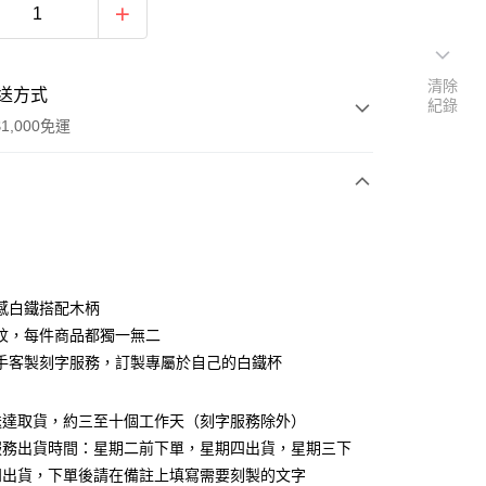
清除
送方式
紀錄
1,000免運
次付款
期付款
0 利率 每期
NT$183
21家銀行
感白鐵搭配木柄
0 利率 每期
NT$91
21家銀行
庫商業銀行
第一商業銀行
紋，每件商品都獨一無二
業銀行
彰化商業銀行
 0 利率 每期
NT$45
21家銀行
手客製刻字服務，訂製專屬於自己的白鐵杯
庫商業銀行
第一商業銀行
業儲蓄銀行
台北富邦商業銀行
業銀行
彰化商業銀行
 0 利率 每期
NT$22
20家銀行
庫商業銀行
第一商業銀行
華商業銀行
兆豐國際商業銀行
業儲蓄銀行
台北富邦商業銀行
業銀行
彰化商業銀行
送達取貨，約三至十個工作天（刻字服務除外）
小企業銀行
台中商業銀行
庫商業銀行
第一商業銀行
付款
華商業銀行
兆豐國際商業銀行
業儲蓄銀行
台北富邦商業銀行
台灣）商業銀行
華泰商業銀行
服務出貨時間：星期二前下單，星期四出貨，星期三下
業銀行
彰化商業銀行
小企業銀行
台中商業銀行
華商業銀行
兆豐國際商業銀行
業銀行
遠東國際商業銀行
業儲蓄銀行
台北富邦商業銀行
四出貨，下單後請在備註上填寫需要刻製的文字
台灣）商業銀行
華泰商業銀行
小企業銀行
台中商業銀行