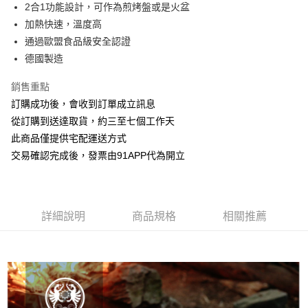
2合1功能設計，可作為煎烤盤或是火盆
華南商業銀行
彰化商業銀行
12 期 0 利率 每期
NT$375
21家銀行
合作金庫商業銀行
第一商業銀行
加熱快速，溫度高
上海商業儲蓄銀行
台北富邦商業銀行
華南商業銀行
彰化商業銀行
24 期 0 利率 每期
NT$187
20家銀行
合作金庫商業銀行
第一商業銀行
國泰世華商業銀行
兆豐國際商業銀行
通過歐盟食品級安全認證
上海商業儲蓄銀行
台北富邦商業銀行
華南商業銀行
彰化商業銀行
臺灣中小企業銀行
台中商業銀行
合作金庫商業銀行
第一商業銀行
德國製造
LINE Pay
國泰世華商業銀行
兆豐國際商業銀行
上海商業儲蓄銀行
台北富邦商業銀行
匯豐（台灣）商業銀行
華泰商業銀行
華南商業銀行
彰化商業銀行
臺灣中小企業銀行
台中商業銀行
國泰世華商業銀行
兆豐國際商業銀行
聯邦商業銀行
遠東國際商業銀行
Apple Pay
上海商業儲蓄銀行
台北富邦商業銀行
銷售重點
匯豐（台灣）商業銀行
華泰商業銀行
臺灣中小企業銀行
台中商業銀行
元大商業銀行
永豐商業銀行
兆豐國際商業銀行
臺灣中小企業銀行
訂購成功後，會收到訂單成立訊息
聯邦商業銀行
遠東國際商業銀行
匯豐（台灣）商業銀行
華泰商業銀行
街口支付
玉山商業銀行
星展（台灣）商業銀行
台中商業銀行
匯豐（台灣）商業銀行
元大商業銀行
永豐商業銀行
從訂購到送達取貨，約三至七個工作天
聯邦商業銀行
遠東國際商業銀行
台新國際商業銀行
中國信託商業銀行
華泰商業銀行
聯邦商業銀行
玉山商業銀行
星展（台灣）商業銀行
悠遊付
此商品僅提供宅配運送方式
元大商業銀行
永豐商業銀行
台灣樂天信用卡公司
遠東國際商業銀行
元大商業銀行
台新國際商業銀行
中國信託商業銀行
玉山商業銀行
星展（台灣）商業銀行
交易確認完成後，發票由91APP代為開立
永豐商業銀行
玉山商業銀行
台灣樂天信用卡公司
AFTEE先享後付
台新國際商業銀行
中國信託商業銀行
星展（台灣）商業銀行
台新國際商業銀行
相關說明
台灣樂天信用卡公司
中國信託商業銀行
台灣樂天信用卡公司
【關於「AFTEE先享後付」】
ATM付款
AFTEE先享後付是「在收到商品之後才付款」的支付方式。 讓您購物簡單
詳細說明
商品規格
相關推薦
便利好安心！
１．簡單：不需註冊會員、不需綁卡、不需儲值。
運送方式
２．便利：只要手機號碼，簡訊認證，即可結帳。
３．安心：先確認商品／服務後，再付款。
宅配-滿千免運
每筆NT$70，滿NT$1,000(含以上)免運費
【「AFTEE先享後付」結帳流程】
１．於結帳方式選擇「AFTEE先享後付」後，將跳轉至「AFTEE先享後付」
結帳頁面，進行簡訊認證並確認金額後，即可完成結帳。