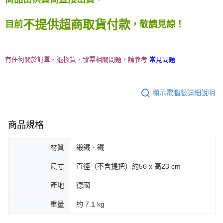
不提供超商取貨付款
目前
，敬請見諒！
有任何關於訂單、退換貨、發票相關問題，請參考
常見問題
顯示電腦版詳細說明
商品規格
材質
鍛鐵、鐵
尺寸
直徑（不含提把）約56 x 高23 cm
產地
德國
重量
約 7.1 kg