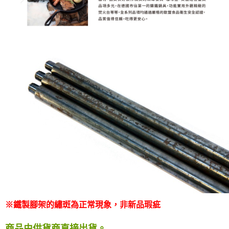
※鐵製腳架的繡斑為正常現象，非新品瑕疵
商品由供貨商直接出貨
。