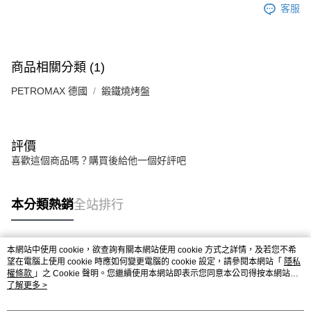
客服
商品相關分類 (1)
PETROMAX 德國
鍛鐵燒烤盤
評價
喜歡這個商品嗎？購買後給他一個好評吧
本分類熱銷
全站排行
本網站中使用 cookie，欲查詢有關本網站使用 cookie 方式之詳情，及若您不希
熱門標籤
望在電腦上使用 cookie 時應如何變更電腦的 cookie 設定，請參閱本網站「
隱私
權條款
」之 Cookie 聲明。您繼續使用本網站即表示您同意本公司得按本網站使
用條款之 Cookie 聲明使用 cookie。
了解更多 >