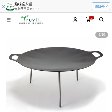
趣味達人選
開啟APP
立刻使用官方APP
0
1
/
10