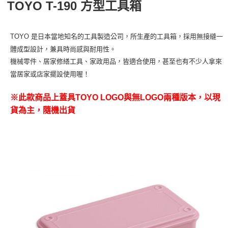
TOYO T-190 方型工具箱
每筆NT$70，滿NT$1,000(含以上)免運費
【「AFTEE先享後付」結帳流程】
１．於結帳方式選擇「AFTEE先享後付」後，將跳轉至「AFTEE先享後付」
結帳頁面，進行簡訊認證並確認金額後，即可完成結帳。
TOYO 是日本當地知名的工具製造公司，所生產的工具箱，採用無接縫一
２．訂單成立數日內，您將收到繳費通知簡訊。
３．收到繳費通知簡訊後14天內，點擊此簡訊中的連結，可透過四大超商／
體成型設計，兼具時尚感與耐用性。
ATM／網路銀行／等多元方式進行付款，方視為交易完成。
機械零件、居家修繕工具、家政用品，皆適合使用，甚至也有不少人拿來
※ 請注意：結帳手續完成當下不需立刻繳費，但若您需要取消訂單，請聯絡
購買商品的店家。未經商家同意取消之訂單仍視為有效，需透過AFTEE先享
當居家或店家擺設使用喔！
後付繳納相關費用。
※ 交易是否成功請以「AFTEE先享後付 」之結帳頁面顯示為準，若有關於
※此款商品上蓋具TOYO LOGO與無LOGO兩種版本，以現
是否繳費成功／繳費後需取消欲退款等相關疑問，請聯繫「AFTEE先享後付
貨為主，隨機出貨
客戶支援中心」
https://netprotections.freshdesk.com/support/home
【注意事項】
１．透過由恩沛科技股份有限公司提供之「AFTEE先享後付」服務完成之交
易，需依本服務之必要範圍內提供個人資料，並將交易相關給付款項請求債
權轉讓予恩沛科技股份有限公司。
２．關於個人資料處理事宜，請瀏覽以下網址：
https://aftee.tw/terms/#terms3
３．未成年的使用者請事先徵得法定代理人或監護人之同意方可使用
「AFTEE先享後付」，若未經同意申辦者引起之損失，本公司不負相關責
任。
４．使用「AFTEE先享後付」時，將依據個別帳號之用戶狀況，依本公司即
時審查核予不同之上限額度；若仍有額度不足之情形，本公司將視審查結果