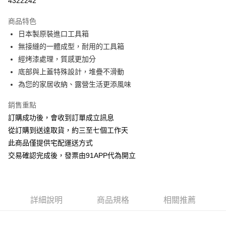
4322242
3 期 0 利率 每期
NT$150
21家銀行
商品特色
6 期 0 利率 每期
NT$75
21家銀行
合作金庫商業銀行
第一商業銀行
日本製原裝進口工具箱
華南商業銀行
彰化商業銀行
12 期 0 利率 每期
NT$37
21家銀行
合作金庫商業銀行
第一商業銀行
無接縫的一體成型，耐用的工具箱
上海商業儲蓄銀行
台北富邦商業銀行
華南商業銀行
彰化商業銀行
24 期 0 利率 每期
NT$18
20家銀行
合作金庫商業銀行
第一商業銀行
國泰世華商業銀行
兆豐國際商業銀行
經烤漆處理，質感更加分
上海商業儲蓄銀行
台北富邦商業銀行
華南商業銀行
彰化商業銀行
臺灣中小企業銀行
台中商業銀行
合作金庫商業銀行
第一商業銀行
底部與上蓋特殊設計，堆疊不滑動
LINE Pay
國泰世華商業銀行
兆豐國際商業銀行
上海商業儲蓄銀行
台北富邦商業銀行
匯豐（台灣）商業銀行
華泰商業銀行
華南商業銀行
彰化商業銀行
臺灣中小企業銀行
台中商業銀行
為您的家居收納、露營生活更添風味
國泰世華商業銀行
兆豐國際商業銀行
聯邦商業銀行
遠東國際商業銀行
Apple Pay
上海商業儲蓄銀行
台北富邦商業銀行
匯豐（台灣）商業銀行
華泰商業銀行
臺灣中小企業銀行
台中商業銀行
元大商業銀行
永豐商業銀行
兆豐國際商業銀行
臺灣中小企業銀行
銷售重點
聯邦商業銀行
遠東國際商業銀行
匯豐（台灣）商業銀行
華泰商業銀行
街口支付
玉山商業銀行
星展（台灣）商業銀行
台中商業銀行
匯豐（台灣）商業銀行
元大商業銀行
永豐商業銀行
訂購成功後，會收到訂單成立訊息
聯邦商業銀行
遠東國際商業銀行
台新國際商業銀行
中國信託商業銀行
華泰商業銀行
聯邦商業銀行
玉山商業銀行
星展（台灣）商業銀行
悠遊付
從訂購到送達取貨，約三至七個工作天
元大商業銀行
永豐商業銀行
台灣樂天信用卡公司
遠東國際商業銀行
元大商業銀行
台新國際商業銀行
中國信託商業銀行
玉山商業銀行
星展（台灣）商業銀行
此商品僅提供宅配運送方式
永豐商業銀行
玉山商業銀行
台灣樂天信用卡公司
AFTEE先享後付
台新國際商業銀行
中國信託商業銀行
交易確認完成後，發票由91APP代為開立
星展（台灣）商業銀行
台新國際商業銀行
相關說明
台灣樂天信用卡公司
中國信託商業銀行
台灣樂天信用卡公司
【關於「AFTEE先享後付」】
ATM付款
AFTEE先享後付是「在收到商品之後才付款」的支付方式。 讓您購物簡單
便利好安心！
１．簡單：不需註冊會員、不需綁卡、不需儲值。
詳細說明
商品規格
相關推薦
運送方式
２．便利：只要手機號碼，簡訊認證，即可結帳。
３．安心：先確認商品／服務後，再付款。
宅配-滿千免運