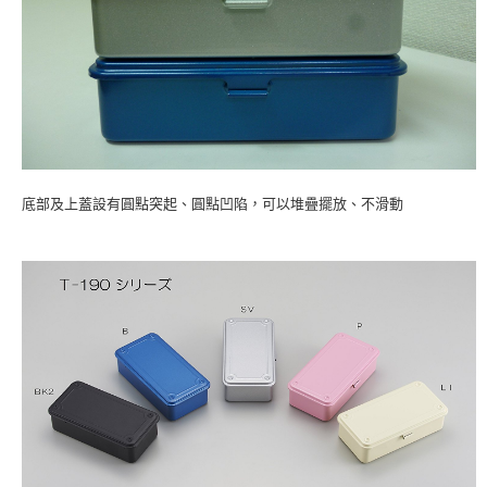
底部及上蓋設有圓點突起、圓點凹陷，可以堆疊擺放、不滑動