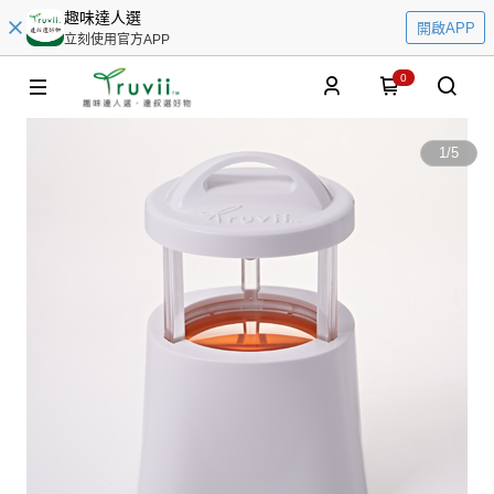
趣味達人選
開啟APP
立刻使用官方APP
0
1
/
5