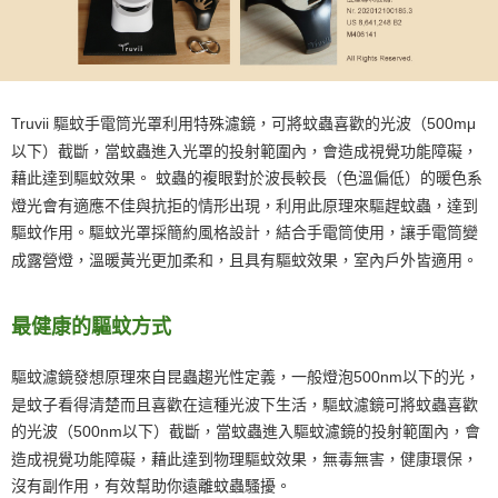
Truvii 驅蚊手電筒光罩利用特殊濾鏡，可將蚊蟲喜歡的光波（500mμ
以下）截斷，當蚊蟲進入光罩的投射範圍內，會造成視覺功能障礙，
藉此達到驅蚊效果。 蚊蟲的複眼對於波長較長（色溫偏低）的暖色系
燈光會有適應不佳與抗拒的情形出現，利用此原理來驅趕蚊蟲，達到
驅蚊作用。驅蚊光罩採簡約風格設計，結合手電筒使用，讓手電筒變
成露營燈，溫暖黃光更加柔和，且具有驅蚊效果，室內戶外皆適用。
最健康的驅蚊方式
驅蚊濾鏡發想原理來自昆蟲趨光性定義，一般燈泡500nm以下的光，
是蚊子看得清楚而且喜歡在這種光波下生活，驅蚊濾鏡可將蚊蟲喜歡
的光波（500nm以下）截斷，當蚊蟲進入驅蚊濾鏡的投射範圍內，會
造成視覺功能障礙，藉此達到物理驅蚊效果，無毒無害，健康環保，
沒有副作用，有效幫助你遠離蚊蟲騷擾。