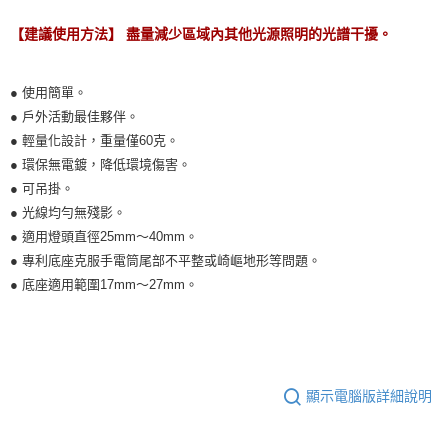
【建議使用方法】 盡量減少區域內其他光源照明的光譜干擾。
● 使用簡單。
● 戶外活動最佳夥伴。
● 輕量化設計，重量僅60克。
● 環保無電鍍，降低環境傷害。
● 可吊掛。
● 光線均勻無殘影。
● 適用燈頭直徑25mm～40mm。
● 專利底座克服手電筒尾部不平整或崎嶇地形等問題。
● 底座適用範圍17mm～27mm。
顯示電腦版詳細說明