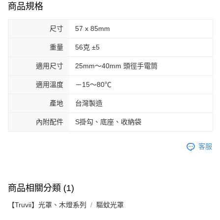
商品規格
尺寸
57 x 85mm
重量
56克 ±5
適用尺寸
25mm～40mm 頭徑手電筒
適用溫度
－15～80℃
產地
台灣製造
內附配件
S掛勾、底座、收納袋
客服
商品相關分類 (1)
【Truvii】光罩、木燈系列
驅蚊光罩