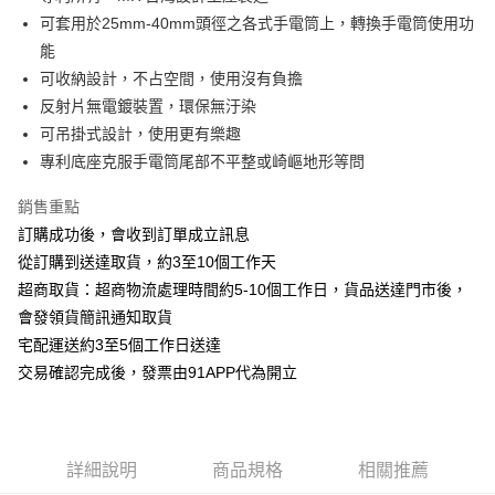
可套用於25mm-40mm頭徑之各式手電筒上，轉換手電筒使用功
街口支付
能
悠遊付
可收納設計，不占空間，使用沒有負擔
反射片無電鍍裝置，環保無汙染
AFTEE先享後付
可吊掛式設計，使用更有樂趣
相關說明
專利底座克服手電筒尾部不平整或崎嶇地形等問
【關於「AFTEE先享後付」】
ATM付款
AFTEE先享後付是「在收到商品之後才付款」的支付方式。 讓您購物簡單
便利好安心！
銷售重點
１．簡單：不需註冊會員、不需綁卡、不需儲值。
訂購成功後，會收到訂單成立訊息
運送方式
２．便利：只要手機號碼，簡訊認證，即可結帳。
從訂購到送達取貨，約3至10個工作天
３．安心：先確認商品／服務後，再付款。
全家取貨
超商取貨：超商物流處理時間約5-10個工作日，貨品送達門市後，
每筆NT$70，滿NT$1,000(含以上)免運費
【「AFTEE先享後付」結帳流程】
會發領貨簡訊通知取貨
１．於結帳方式選擇「AFTEE先享後付」後，將跳轉至「AFTEE先享後付」
7-11取貨
宅配運送約3至5個工作日送達
結帳頁面，進行簡訊認證並確認金額後，即可完成結帳。
２．訂單成立數日內，您將收到繳費通知簡訊。
每筆NT$70，滿NT$1,000(含以上)免運費
交易確認完成後，發票由91APP代為開立
３．收到繳費通知簡訊後14天內，點擊此簡訊中的連結，可透過四大超商／
ATM／網路銀行／等多元方式進行付款，方視為交易完成。
宅配-滿千免運
※ 請注意：結帳手續完成當下不需立刻繳費，但若您需要取消訂單，請聯絡
每筆NT$70，滿NT$1,000(含以上)免運費
購買商品的店家。未經商家同意取消之訂單仍視為有效，需透過AFTEE先享
後付繳納相關費用。
詳細說明
商品規格
相關推薦
海外宅配
※ 交易是否成功請以「AFTEE先享後付 」之結帳頁面顯示為準，若有關於
查看運費