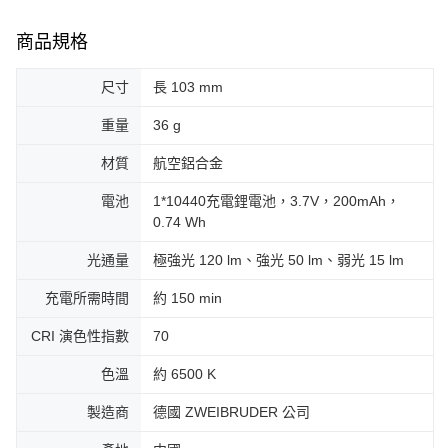
商品規格
尺寸
長 103 mm
重量
36 g
材質
航空鋁合金
電池
1*10440充電鋰電池，3.7V，200mAh，
0.74 Wh
光通量
極強光 120 lm、強光 50 lm、弱光 15 lm
充電所需時間
約 150 min
CRI 演色性指數
70
色溫
約 6500 K
製造商
德國 ZWEIBRUDER 公司