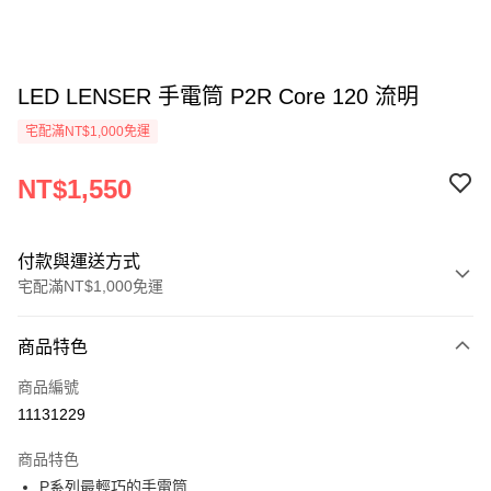
LED LENSER 手電筒 P2R Core 120 流明
宅配滿NT$1,000免運
NT$1,550
付款與運送方式
宅配滿NT$1,000免運
付款方式
商品特色
信用卡一次付款
商品編號
信用卡分期付款
11131229
3 期 0 利率 每期
NT$516
21家銀行
商品特色
6 期 0 利率 每期
NT$258
21家銀行
合作金庫商業銀行
第一商業銀行
P系列最輕巧的手電筒