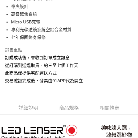
華南商業銀行
彰化商業銀行
12 期 0 利率 每期
NT$129
21家銀行
合作金庫商業銀行
第一商業銀行
筆夾設計
上海商業儲蓄銀行
台北富邦商業銀行
華南商業銀行
彰化商業銀行
24 期 0 利率 每期
NT$64
20家銀行
合作金庫商業銀行
第一商業銀行
國泰世華商業銀行
兆豐國際商業銀行
高級聚焦系統
上海商業儲蓄銀行
台北富邦商業銀行
華南商業銀行
彰化商業銀行
臺灣中小企業銀行
台中商業銀行
合作金庫商業銀行
第一商業銀行
Micro USB充電
LINE Pay
國泰世華商業銀行
兆豐國際商業銀行
上海商業儲蓄銀行
台北富邦商業銀行
匯豐（台灣）商業銀行
華泰商業銀行
華南商業銀行
彰化商業銀行
臺灣中小企業銀行
台中商業銀行
專利光學透鏡系統空鋁合金材質
國泰世華商業銀行
兆豐國際商業銀行
聯邦商業銀行
遠東國際商業銀行
Apple Pay
上海商業儲蓄銀行
台北富邦商業銀行
匯豐（台灣）商業銀行
華泰商業銀行
七年保固終身保修
臺灣中小企業銀行
台中商業銀行
元大商業銀行
永豐商業銀行
兆豐國際商業銀行
臺灣中小企業銀行
聯邦商業銀行
遠東國際商業銀行
匯豐（台灣）商業銀行
華泰商業銀行
街口支付
玉山商業銀行
星展（台灣）商業銀行
台中商業銀行
匯豐（台灣）商業銀行
元大商業銀行
永豐商業銀行
銷售重點
聯邦商業銀行
遠東國際商業銀行
台新國際商業銀行
中國信託商業銀行
華泰商業銀行
聯邦商業銀行
玉山商業銀行
星展（台灣）商業銀行
悠遊付
訂購成功後，會收到訂單成立訊息
元大商業銀行
永豐商業銀行
台灣樂天信用卡公司
遠東國際商業銀行
元大商業銀行
台新國際商業銀行
中國信託商業銀行
玉山商業銀行
星展（台灣）商業銀行
從訂購到送達取貨，約三至七個工作天
永豐商業銀行
玉山商業銀行
台灣樂天信用卡公司
AFTEE先享後付
台新國際商業銀行
中國信託商業銀行
此商品僅提供宅配運送方式
星展（台灣）商業銀行
台新國際商業銀行
相關說明
台灣樂天信用卡公司
中國信託商業銀行
台灣樂天信用卡公司
交易確認完成後，發票由91APP代為開立
【關於「AFTEE先享後付」】
ATM付款
AFTEE先享後付是「在收到商品之後才付款」的支付方式。 讓您購物簡單
便利好安心！
１．簡單：不需註冊會員、不需綁卡、不需儲值。
運送方式
２．便利：只要手機號碼，簡訊認證，即可結帳。
詳細說明
商品規格
相關推薦
３．安心：先確認商品／服務後，再付款。
宅配-滿千免運
每筆NT$70，滿NT$1,000(含以上)免運費
【「AFTEE先享後付」結帳流程】
１．於結帳方式選擇「AFTEE先享後付」後，將跳轉至「AFTEE先享後付」
結帳頁面，進行簡訊認證並確認金額後，即可完成結帳。