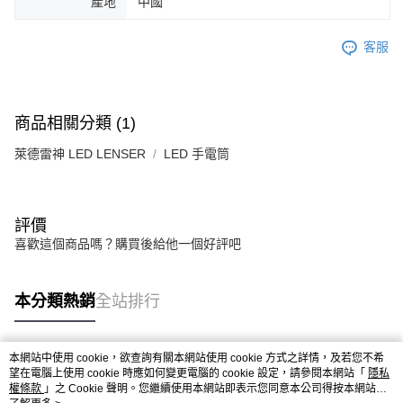
產地
中國
客服
商品相關分類 (1)
萊德雷神 LED LENSER
LED 手電筒
評價
喜歡這個商品嗎？購買後給他一個好評吧
本分類熱銷
全站排行
本網站中使用 cookie，欲查詢有關本網站使用 cookie 方式之詳情，及若您不希
熱門標籤
望在電腦上使用 cookie 時應如何變更電腦的 cookie 設定，請參閱本網站「
隱私
權條款
」之 Cookie 聲明。您繼續使用本網站即表示您同意本公司得按本網站使