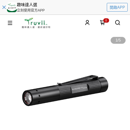
趣味達人選
開啟APP
立刻使用官方APP
0
1
/
5