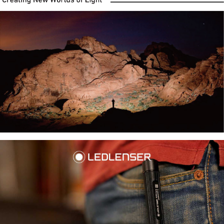
２．訂單成立數日內，您將收到繳費通知簡訊。
３．收到繳費通知簡訊後14天內，點擊此簡訊中的連結，可透過四大超商／
ATM／網路銀行／等多元方式進行付款，方視為交易完成。
※ 請注意：結帳手續完成當下不需立刻繳費，但若您需要取消訂單，請聯絡
購買商品的店家。未經商家同意取消之訂單仍視為有效，需透過AFTEE先享
後付繳納相關費用。
※ 交易是否成功請以「AFTEE先享後付 」之結帳頁面顯示為準，若有關於
是否繳費成功／繳費後需取消欲退款等相關疑問，請聯繫「AFTEE先享後付
客戶支援中心」
https://netprotections.freshdesk.com/support/home
【注意事項】
１．透過由恩沛科技股份有限公司提供之「AFTEE先享後付」服務完成之交
易，需依本服務之必要範圍內提供個人資料，並將交易相關給付款項請求債
權轉讓予恩沛科技股份有限公司。
２．關於個人資料處理事宜，請瀏覽以下網址：
https://aftee.tw/terms/#terms3
３．未成年的使用者請事先徵得法定代理人或監護人之同意方可使用
「AFTEE先享後付」，若未經同意申辦者引起之損失，本公司不負相關責
任。
４．使用「AFTEE先享後付」時，將依據個別帳號之用戶狀況，依本公司即
時審查核予不同之上限額度；若仍有額度不足之情形，本公司將視審查結果
請求用戶進行身份認證。
５．嚴禁一人註冊多個帳號或使用他人資訊註冊。若發現惡意使用之情形，
恩沛科技股份有限公司將有權停止該用戶之使用額度並採取法律行動。