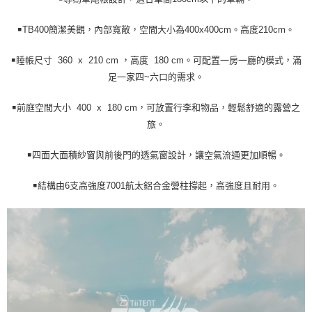
請求用戶進行身份認證。
５．嚴禁一人註冊多個帳號或使用他人資訊註冊。若發現惡意使用之情形，
恩沛科技股份有限公司將有權停止該用戶之使用額度並採取法律行動。
￭TB400簡潔美觀，內部寬敞，空間大小為400x400cm。高度210cm。
￭睡帳尺寸 360 x 210 cm ，高度 180 cm。可配置一房一廳的模式，滿
足一家四~六口的需求。
￭前庭空間大小 400 x 180 cm，可放置行李和物品，輕鬆舒適的露營之
旅。
￭四面大面積紗窗與前後門的透氣窗設計，讓空氣流通更加順暢。
￭結構由6支高強度7001航太鋁合金營柱撐起，高強度且耐用。