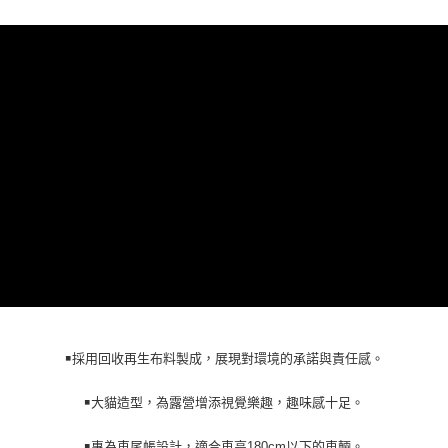
每筆NT$70，滿NT$1,000(含以上)免運費
【「AFTEE先享後付」結帳流程】
１．於結帳方式選擇「AFTEE先享後付」後，將跳轉至「AFTEE先享後付」
海外宅配
查看運費
結帳頁面，進行簡訊認證並確認金額後，即可完成結帳。
２．訂單成立數日內，您將收到繳費通知簡訊。
３．收到繳費通知簡訊後14天內，點擊此簡訊中的連結，可透過四大超商／
ATM／網路銀行／等多元方式進行付款，方視為交易完成。
※ 請注意：結帳手續完成當下不需立刻繳費，但若您需要取消訂單，請聯絡
購買商品的店家。未經商家同意取消之訂單仍視為有效，需透過AFTEE先享
後付繳納相關費用。
※ 交易是否成功請以「AFTEE先享後付 」之結帳頁面顯示為準，若有關於
是否繳費成功／繳費後需取消欲退款等相關疑問，請聯繫「AFTEE先享後付
客戶支援中心」
https://netprotections.freshdesk.com/support/home
【注意事項】
１．透過由恩沛科技股份有限公司提供之「AFTEE先享後付」服務完成之交
易，需依本服務之必要範圍內提供個人資料，並將交易相關給付款項請求債
權轉讓予恩沛科技股份有限公司。
２．關於個人資料處理事宜，請瀏覽以下網址：
https://aftee.tw/terms/#terms3
￭採用回收再生布料製成，展現對環境的承諾與責任感。
３．未成年的使用者請事先徵得法定代理人或監護人之同意方可使用
「AFTEE先享後付」，若未經同意申辦者引起之損失，本公司不負相關責
任。
￭大貓造型，為露營增添視覺樂趣，趣味感十足。
４．使用「AFTEE先享後付」時，將依據個別帳號之用戶狀況，依本公司即
時審查核予不同之上限額度；若仍有額度不足之情形，本公司將視審查結果
￭專為車尾帳設計，適合車高180cm以下的車輛。