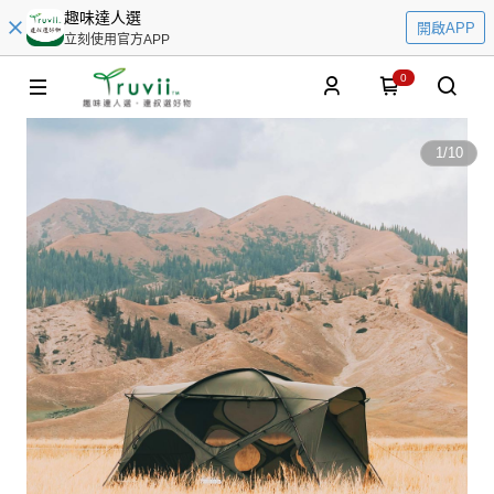
趣味達人選
開啟APP
立刻使用官方APP
0
1
/
10