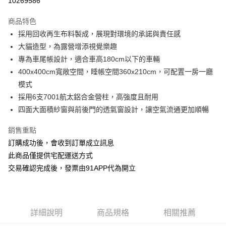
10269586
3 期 0 利率 每期
NT$8,580
21家銀行
商品特色
6 期 0 利率 每期
NT$4,290
21家銀行
合作金庫商業銀行
第一商業銀行
採用回收再生布料製成，展現對環境的承諾與責任感
華南商業銀行
彰化商業銀行
12 期 0 利率 每期
NT$2,145
21家銀行
合作金庫商業銀行
第一商業銀行
大貓造型，為露營增添視覺樂趣
上海商業儲蓄銀行
台北富邦商業銀行
華南商業銀行
彰化商業銀行
24 期 0 利率 每期
NT$1,072
20家銀行
合作金庫商業銀行
第一商業銀行
國泰世華商業銀行
兆豐國際商業銀行
專為車尾帳設計，適合車高180cm以下的車輛
上海商業儲蓄銀行
台北富邦商業銀行
華南商業銀行
彰化商業銀行
臺灣中小企業銀行
台中商業銀行
合作金庫商業銀行
第一商業銀行
400x400cm寬敞空間，睡帳空間360x210cm，可配置一房一廳
LINE Pay
國泰世華商業銀行
兆豐國際商業銀行
上海商業儲蓄銀行
台北富邦商業銀行
匯豐（台灣）商業銀行
華泰商業銀行
華南商業銀行
彰化商業銀行
臺灣中小企業銀行
台中商業銀行
模式
國泰世華商業銀行
兆豐國際商業銀行
聯邦商業銀行
遠東國際商業銀行
Apple Pay
上海商業儲蓄銀行
台北富邦商業銀行
匯豐（台灣）商業銀行
華泰商業銀行
採用6支7001航太鋁合金營柱，高強度且耐用
臺灣中小企業銀行
台中商業銀行
元大商業銀行
永豐商業銀行
兆豐國際商業銀行
臺灣中小企業銀行
聯邦商業銀行
遠東國際商業銀行
匯豐（台灣）商業銀行
華泰商業銀行
四面大面積紗窗與前後門的透氣窗設計，讓空氣流通更加順暢
街口支付
玉山商業銀行
星展（台灣）商業銀行
台中商業銀行
匯豐（台灣）商業銀行
元大商業銀行
永豐商業銀行
聯邦商業銀行
遠東國際商業銀行
台新國際商業銀行
中國信託商業銀行
華泰商業銀行
聯邦商業銀行
玉山商業銀行
星展（台灣）商業銀行
悠遊付
銷售重點
元大商業銀行
永豐商業銀行
台灣樂天信用卡公司
遠東國際商業銀行
元大商業銀行
台新國際商業銀行
中國信託商業銀行
玉山商業銀行
星展（台灣）商業銀行
訂購成功後，會收到訂單成立訊息
永豐商業銀行
玉山商業銀行
台灣樂天信用卡公司
AFTEE先享後付
台新國際商業銀行
中國信託商業銀行
此商品僅提供宅配運送方式
星展（台灣）商業銀行
台新國際商業銀行
相關說明
台灣樂天信用卡公司
中國信託商業銀行
台灣樂天信用卡公司
交易確認完成後，發票由91APP代為開立
【關於「AFTEE先享後付」】
ATM付款
AFTEE先享後付是「在收到商品之後才付款」的支付方式。 讓您購物簡單
便利好安心！
１．簡單：不需註冊會員、不需綁卡、不需儲值。
運送方式
２．便利：只要手機號碼，簡訊認證，即可結帳。
詳細說明
商品規格
相關推薦
３．安心：先確認商品／服務後，再付款。
宅配-滿千免運